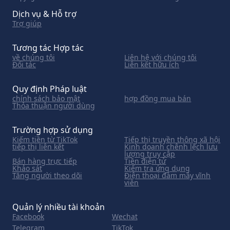
Dịch vụ & Hỗ trợ
Trợ giúp
Tương tác Hợp tác
về chúng tôi
Liên hệ với chúng tôi
Đối tác
Liên kết hữu ích
Quy định Pháp luật
chính sách bảo mật
hợp đồng mua bán
Thỏa thuận người dùng
Trường hợp sử dụng
Kiếm tiền từ TikTok
Tiếp thị truyền thông xã hội
tiếp thị liên kết
Kinh doanh chênh lệch lưu
lượng truy cập
Bán hàng trực tiếp
Tiền điện tử
Khảo sát
Kiểm tra ứng dụng
Tăng người theo dõi
Điện thoại đám mây vĩnh
viễn
Quản lý nhiều tài khoản
Facebook
Wechat
Telegram
TikTok