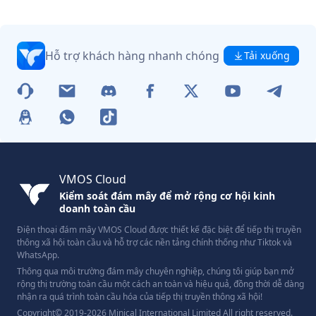
Hỗ trợ khách hàng nhanh chóng
Tải xuống
VMOS Cloud
Kiểm soát đám mây để mở rộng cơ hội kinh
doanh toàn cầu
Điện thoại đám mây VMOS Cloud được thiết kế đặc biệt để tiếp thị truyền
thông xã hội toàn cầu và hỗ trợ các nền tảng chính thống như Tiktok và
WhatsApp.
Thông qua môi trường đám mây chuyên nghiệp, chúng tôi giúp bạn mở
rộng thị trường toàn cầu một cách an toàn và hiệu quả, đồng thời dễ dàng
nhận ra quá trình toàn cầu hóa của tiếp thị truyền thông xã hội!
Copyright© 2019-2026 Minical International Limited All right reserved.