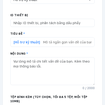
ID THIẾT BỊ
TIÊU ĐỀ
*
[Hỗ trợ kỹ thuật]
NỘI DUNG
*
0 / 2000
TỆP ĐÍNH KÈM (TÙY CHỌN, TỐI ĐA 5 TỆP, MỖI TỆP
10MB)