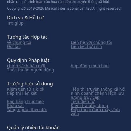
nhận ra quá trình toàn cầu hóa của tiếp thị truyền thông xã hội!
Copyright© 2019-2026 Minical International Limited All right reserved.
Dịch vụ & Hỗ trợ
Trợ giúp
Tương tác Hợp tác
về chúng tôi
Liên hệ với chúng tôi
Đối tác
Liên kết hữu ích
Quy định Pháp luật
chính sách bảo mật
hợp đồng mua bán
Thỏa thuận người dùng
Trường hợp sử dụng
Kiếm tiền từ TikTok
Tiếp thị truyền thông xã hội
tiếp thị liên kết
Kinh doanh chênh lệch lưu
lượng truy cập
Bán hàng trực tiếp
Tiền điện tử
Khảo sát
Kiểm tra ứng dụng
Tăng người theo dõi
Điện thoại đám mây vĩnh
viễn
Quản lý nhiều tài khoản