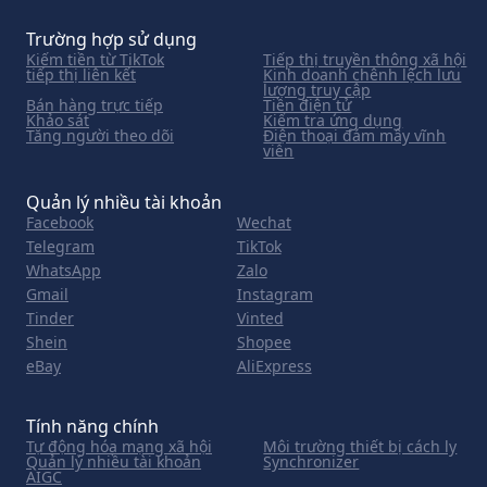
Trường hợp sử dụng
Kiếm tiền từ TikTok
Tiếp thị truyền thông xã hội
tiếp thị liên kết
Kinh doanh chênh lệch lưu
lượng truy cập
Bán hàng trực tiếp
Tiền điện tử
Khảo sát
Kiểm tra ứng dụng
Tăng người theo dõi
Điện thoại đám mây vĩnh
viễn
Quản lý nhiều tài khoản
Facebook
Wechat
Telegram
TikTok
WhatsApp
Zalo
Gmail
Instagram
Tinder
Vinted
Shein
Shopee
eBay
AliExpress
Tính năng chính
Tự động hóa mạng xã hội
Môi trường thiết bị cách ly
Quản lý nhiều tài khoản
Synchronizer
AIGC