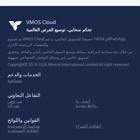
VMOS Cloud
تحكم سحابي، توسيع الفرص العالمية
تم تصميم VMOS Cloud خصيصًا للتسويق العالمي، يدعم TikTok وWhatsApp
والمنصات الرئيسية الأخرى.
من خلال بيئة سحابية احترافية، يمكنك توسيع السوق العالمي بأمان وكفاءة، وتحقيق
تسويق عالمي عبر وسائل التواصل الاجتماعي بسهولة!
Copyright© 2019-2026 Minical International Limited All right reserved.
الخدمات والدعم
مساعدة
التفاعل التعاوني
اتصل بنا
من نحن
روابط مفيدة
شركاء
القوانين واللوائح
اتفاقية الشراء
سياسة الخصوصية
اتفاقية المستخدم