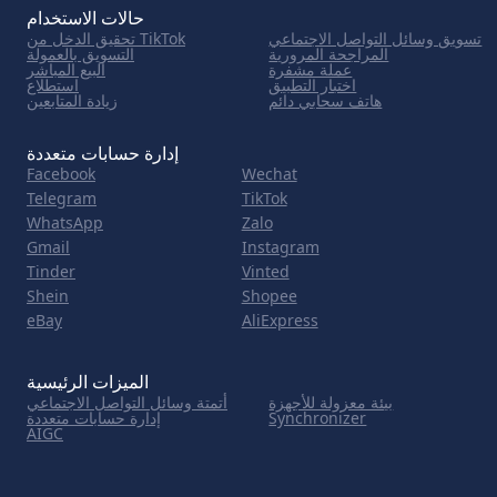
حالات الاستخدام
تسويق وسائل التواصل الاجتماعي
تحقيق الدخل من TikTok
المراجحة المرورية
التسويق بالعمولة
عملة مشفرة
البيع المباشر
اختبار التطبيق
استطلاع
هاتف سحابي دائم
زيادة المتابعين
إدارة حسابات متعددة
Facebook
Wechat
Telegram
TikTok
WhatsApp
Zalo
Gmail
Instagram
Tinder
Vinted
Shein
Shopee
eBay
AliExpress
الميزات الرئيسية
بيئة معزولة للأجهزة
أتمتة وسائل التواصل الاجتماعي
Synchronizer
إدارة حسابات متعددة
AIGC