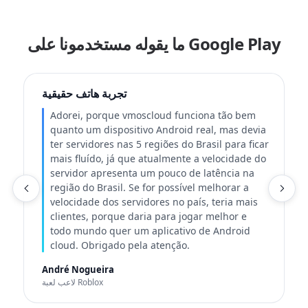
ما يقوله مستخدمونا على Google Play
ت
تجربة هاتف حقيقية
Adorei, porque vmoscloud funciona tão bem
quanto um dispositivo Android real, mas devia
ter servidores nas 5 regiões do Brasil para ficar
mais fluído, já que atualmente a velocidade do
servidor apresenta um pouco de latência na
ة
região do Brasil. Se for possível melhorar a
velocidade dos servidores no país, teria mais
clientes, porque daria para jogar melhor e
todo mundo quer um aplicativo de Android
cloud. Obrigado pela atenção.
André Nogueira
لاعب لعبة Roblox