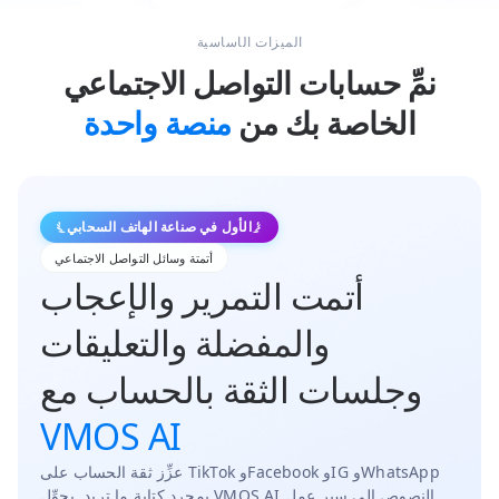
الميزات الأساسية
نمِّ حسابات التواصل الاجتماعي
الخاصة بك من
منصة واحدة
الأول في صناعة الهاتف السحابي
أتمتة وسائل التواصل الاجتماعي
أتمت التمرير والإعجاب
والمفضلة والتعليقات
وجلسات الثقة بالحساب مع
VMOS AI
عزِّز ثقة الحساب على TikTok وFacebook وIG وWhatsApp
بمجرد كتابة ما تريد. يحوِّل VMOS AI النصوص إلى سير عمل