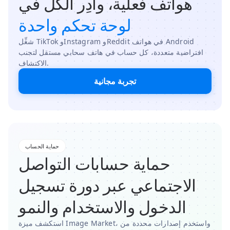
هواتف فعلية، وأدِر الكل في
لوحة تحكم واحدة
شغِّل TikTok وInstagram وReddit في هواتف Android
افتراضية متعددة، كل حساب في هاتف سحابي مستقل لتجنب
الاكتشاف.
تجربة مجانية
حماية الحساب
حماية حسابات التواصل
الاجتماعي عبر دورة تسجيل
الدخول والاستخدام والنمو
استكشف ميزة Image Market، واستخدم إصدارات محددة من