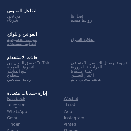
التفاعل التعاوني
اتصل بنا
من نحن
روابط مفيدة
شركاء
القوانين واللوائح
اتفاقية الشراء
سياسة الخصوصية
اتفاقية المستخدم
حالات الاستخدام
تسويق وسائل التواصل الاجتماعي
تحقيق الدخل من TikTok
المراجحة المرورية
التسويق بالعمولة
عملة مشفرة
البيع المباشر
اختبار التطبيق
استطلاع
هاتف سحابي دائم
زيادة المتابعين
إدارة حسابات متعددة
Facebook
Wechat
Telegram
TikTok
WhatsApp
Zalo
Gmail
Instagram
Tinder
Vinted
Shein
Shopee