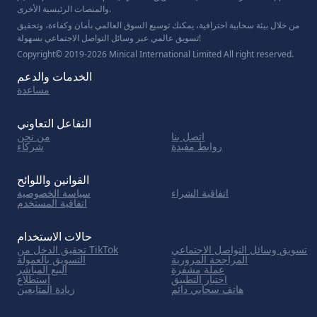
والمنصات الرئيسية الأخرى.
من خلال بيئة سحابية احترافية، يمكنك توسيع السوق العالمي بأمان وكفاءة، وتحقيق
تسويق عالمي عبر وسائل التواصل الاجتماعي بسهولة!
Copyright© 2019-2026 Minical International Limited All right reserved.
الخدمات والدعم
مساعدة
التفاعل التعاوني
اتصل بنا
من نحن
روابط مفيدة
شركاء
القوانين واللوائح
اتفاقية الشراء
سياسة الخصوصية
اتفاقية المستخدم
حالات الاستخدام
تسويق وسائل التواصل الاجتماعي
تحقيق الدخل من TikTok
المراجحة المرورية
التسويق بالعمولة
عملة مشفرة
البيع المباشر
اختبار التطبيق
استطلاع
هاتف سحابي دائم
زيادة المتابعين