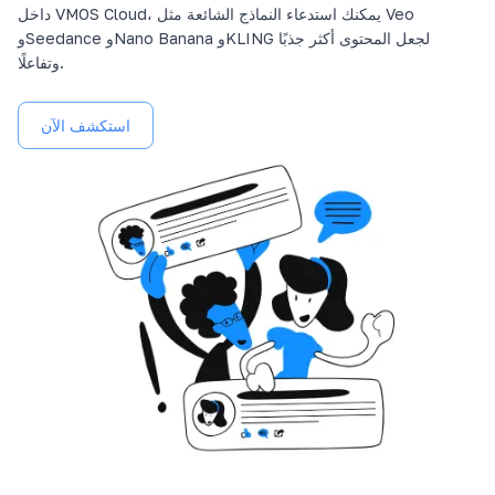
داخل VMOS Cloud، يمكنك استدعاء النماذج الشائعة مثل Veo
وSeedance وNano Banana وKLING لجعل المحتوى أكثر جذبًا
وتفاعلًا.
استكشف الآن