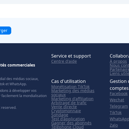
rger
Service et support
Collabor
Centre d'aide
À propos
nités commerciales
Nous cont
Partenair
Liens util
ial des médias sociaux,
Cas d'utilisation
Gestion 
ktok et WhatsApp.
Monétisation TikTok
comptes
Marketing des médias
idons à développer vos
Facebook
sociaux
 facilement la mondialisation
Marketing d'affiliation
Wechat
Arbitrage de trafic
Telegram
Vente directe
t reserved.
Cryptomonnaie
TikTok
Sondage
Test d'application
WhatsAp
Gagner des abonnés
Zalo
Téléphone Cloud