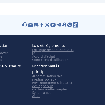
ation
Lois et règlements
Politique de confidentialit\
acter
[e]
es
Accord d'achat
es
Conditions d'utilisation
de plusieurs
Fonctionnalités
principales
Automatisation des
médias sociaux
Environnement d'isolation
des appareils
Gestion multi-comptes
Synchronizer
AIGC
p