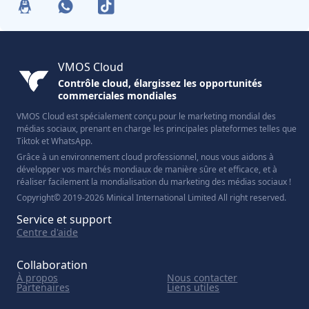
VMOS Cloud
Contrôle cloud, élargissez les opportunités
commerciales mondiales
VMOS Cloud est spécialement conçu pour le marketing mondial des
médias sociaux, prenant en charge les principales plateformes telles que
Tiktok et WhatsApp.
Grâce à un environnement cloud professionnel, nous vous aidons à
développer vos marchés mondiaux de manière sûre et efficace, et à
réaliser facilement la mondialisation du marketing des médias sociaux !
Copyright© 2019-2026 Minical International Limited All right reserved.
Service et support
Centre d'aide
Collaboration
À propos
Nous contacter
Partenaires
Liens utiles