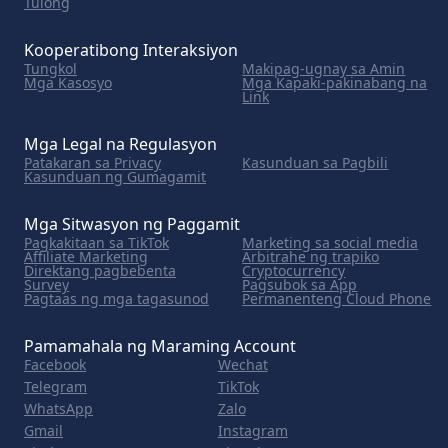
Tulong
Kooperatibong Interaksiyon
Tungkol
Makipag-ugnay sa Amin
Mga Kasosyo
Mga Kapaki-pakinabang na
Link
Mga Legal na Regulasyon
Patakaran sa Privacy
Kasunduan sa Pagbili
Kasunduan ng Gumagamit
Mga Sitwasyon ng Paggamit
Pagkakitaan sa TikTok
Marketing sa social media
Affiliate Marketing
Arbitrahe ng trapiko
Direktang pagbebenta
Cryptocurrency
Survey
Pagsubok sa App
Pagtaas ng mga tagasunod
Permanenteng Cloud Phone
Pamamahala ng Maraming Account
Facebook
Wechat
Telegram
TikTok
WhatsApp
Zalo
Gmail
Instagram