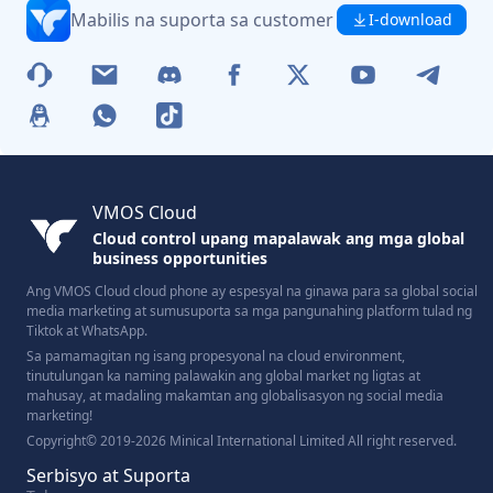
Mabilis na suporta sa customer
I-download
VMOS Cloud
Cloud control upang mapalawak ang mga global
business opportunities
Ang VMOS Cloud cloud phone ay espesyal na ginawa para sa global social
media marketing at sumusuporta sa mga pangunahing platform tulad ng
Tiktok at WhatsApp.
Sa pamamagitan ng isang propesyonal na cloud environment,
tinutulungan ka naming palawakin ang global market ng ligtas at
mahusay, at madaling makamtan ang globalisasyon ng social media
marketing!
Copyright© 2019-2026 Minical International Limited All right reserved.
Serbisyo at Suporta