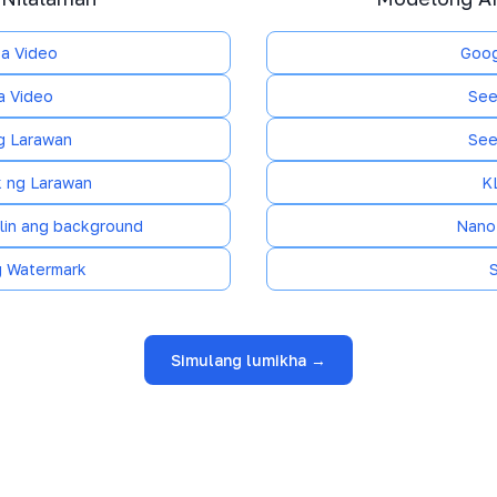
a Video
Goog
a Video
See
g Larawan
See
 ng Larawan
K
alin ang background
Nano
g Watermark
Simulang lumikha →