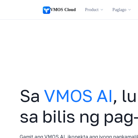
VMOS Cloud
Product
Paglago
Sa
VMOS AI
, l
sa bilis ng pag-
Gamit ang VMOS AI, ikonekta ang iyong pagkamal