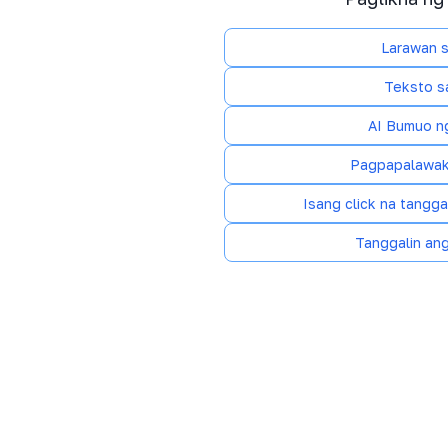
Larawan s
Teksto s
AI Bumuo n
Pagpapalawak
Isang click na tangg
Tanggalin an