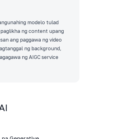
pangunahing modelo tulad
 paglikha ng content upang
asan ang paggawa ng video
pagtanggal ng background,
magagawa ng AIGC service
AI
 na Generative