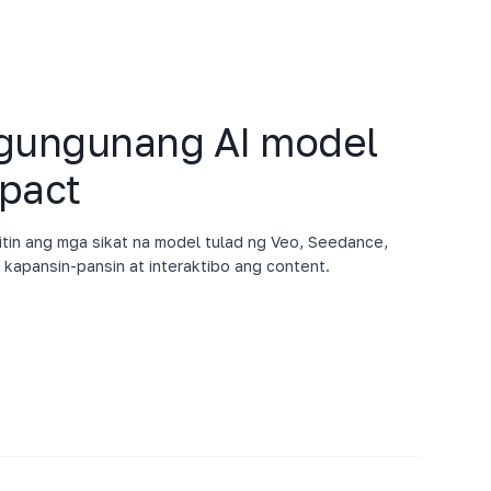
ngungunang AI model
mpact
tin ang mga sikat na model tulad ng Veo, Seedance,
apansin-pansin at interaktibo ang content.