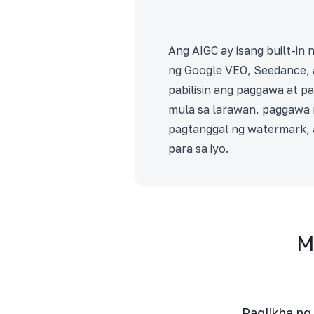
Ang AIGC ay isang built-in
ng Google VEO, Seedance, 
pabilisin ang paggawa at 
mula sa larawan, paggawa 
pagtanggal ng watermark, 
para sa iyo.
M
Paglikha ng