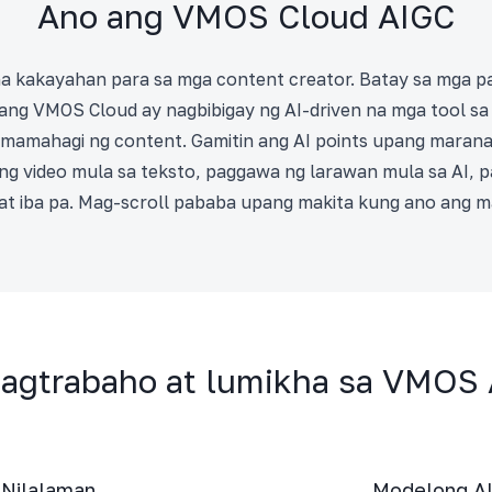
Ano ang VMOS Cloud AIGC
 na kakayahan para sa mga content creator. Batay sa mga 
ang VMOS Cloud ay nagbibigay ng AI-driven na mga tool sa
pamamahagi ng content. Gamitin ang AI points upang maran
ng video mula sa teksto, paggawa ng larawan mula sa AI, 
at iba pa. Mag-scroll pababa upang makita kung ano ang 
agtrabaho at lumikha sa VMOS 
 Nilalaman
Modelong AI