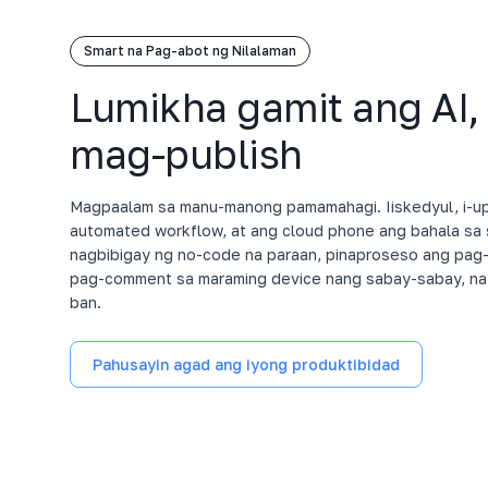
Smart na Pag-abot ng Nilalaman
Lumikha gamit ang AI
mag-publish
Magpaalam sa manu-manong pamamahagi. Iiskedyul, i-upl
automated workflow, at ang cloud phone ang bahala sa 
nagbibigay ng no-code na paraan, pinaproseso ang pag-a
pag-comment sa maraming device nang sabay-sabay, n
ban.
Pahusayin agad ang iyong produktibidad