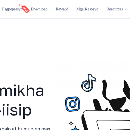
Pagpepresyo
Download
Reward
Mga Kasosyo
Resources
umikha
iisip
ikhain at bumuo ng mas