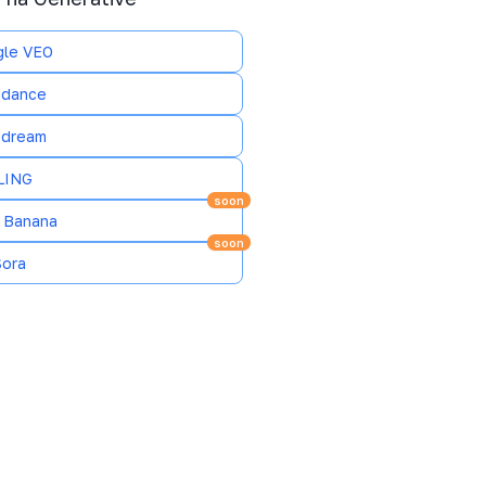
le VEO
dance
dream
LING
soon
 Banana
soon
Sora