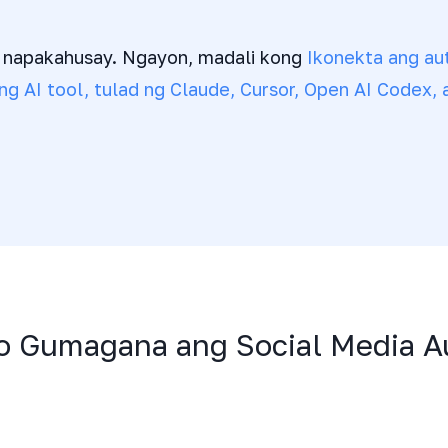
 napakahusay. Ngayon, madali kong
Ikonekta ang a
g AI tool, tulad ng Claude, Cursor, Open AI Codex, 
o Gumagana ang Social Media A