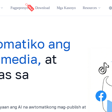
Pagpepresyo
Download
Mga Kasosyo
Resources
omatiko ang
 media,
at
as sa
yaan ang AI na awtomatikong mag-publish at