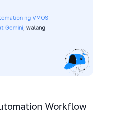
utomation ng VMOS
at Gemini
, walang
utomation Workflow