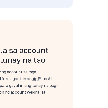
la sa account
 tunay na tao
gong account sa mga
atform, gamitin ang预设 na AI
para gayahin ang tunay na pag-
on ng account weight, at