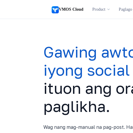
VMOS Cloud
Product
Paglago
Gawing awt
iyong social
ituon ang or
paglikha.
Wag nang mag-manual na pag-post. Ha