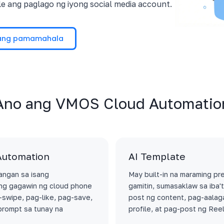
e ang paglago ng iyong social media account.
lang pamamahala
Ano ang VMOS Cloud Automatio
 Automation
AI Template
angan sa isang
May built-in na maraming p
ng gagawin ng cloud phone
gamitin, sumasaklaw sa iba'
swipe, pag-like, pag-save,
post ng content, pag-aalag
prompt sa tunay na
profile, at pag-post ng Reel