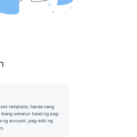
n
reset template, handa nang
t ibang senaryo tulad ng pag-
a ng account, pag-edit ng
s.