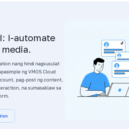
: I-automate
l media.
ation nang hindi nagsusulat
inapasimple ng VMOS Cloud
count, pag-post ng content,
teraction, na sumasaklaw sa
orm.
tion