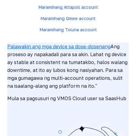
Maramihang Attapoll account
Maramihang Qmee account
Maramihang Toluna account
Palawakin ang maramihang device ngayon →
Palawakin ang mga device sa dose-dosenang
Ang
proseso ay napakadali para sa akin. Lahat ng device
ay stable at consistent na tumatakbo, halos walang
downtime, at ito ay lubos kong nasiyahan. Para sa
mga gumagawa ng multi-account operations, sulit
na isaalang-alang ang platform na ito."
Mula sa pagsusuri ng VMOS Cloud user sa SaasHub