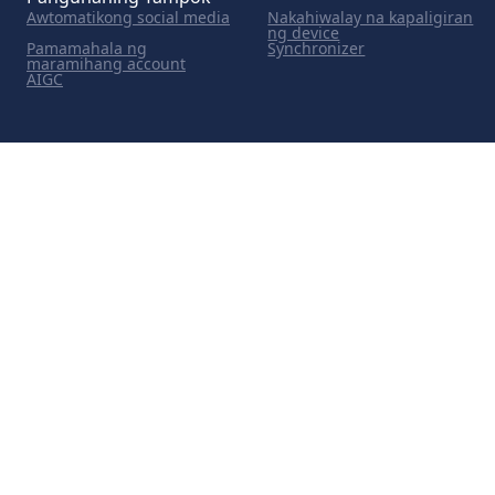
Awtomatikong social media
Nakahiwalay na kapaligiran
ng device
Pamamahala ng
Synchronizer
maramihang account
AIGC