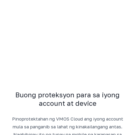
Buong proteksyon para sa iyong
account at device
Pinoprotektahan ng VMOS Cloud ang iyong account
mula sa panganib sa lahat ng kinakailangang antas.
Nagbibigay ito ng tunay na mobile na karanasan sa