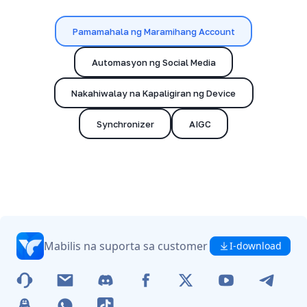
Pamamahala ng Maramihang Account
Automasyon ng Social Media
Nakahiwalay na Kapaligiran ng Device
Synchronizer
AIGC
Mabilis na suporta sa customer
I-download