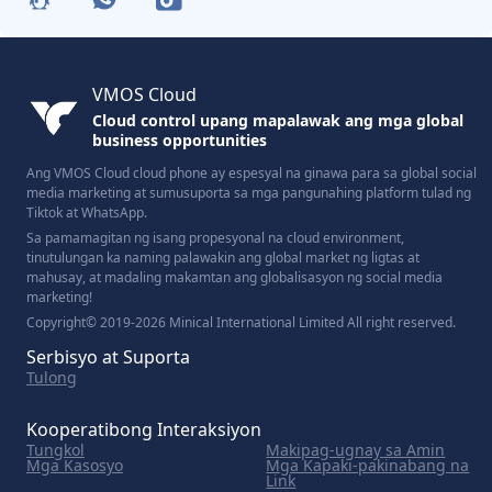
VMOS Cloud
Cloud control upang mapalawak ang mga global
business opportunities
Ang VMOS Cloud cloud phone ay espesyal na ginawa para sa global social
media marketing at sumusuporta sa mga pangunahing platform tulad ng
Tiktok at WhatsApp.
Sa pamamagitan ng isang propesyonal na cloud environment,
tinutulungan ka naming palawakin ang global market ng ligtas at
mahusay, at madaling makamtan ang globalisasyon ng social media
marketing!
Copyright© 2019-2026 Minical International Limited All right reserved.
Serbisyo at Suporta
Tulong
Kooperatibong Interaksiyon
Tungkol
Makipag-ugnay sa Amin
Mga Kasosyo
Mga Kapaki-pakinabang na
Link