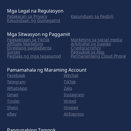
Mga Legal na Regulasyon
Patakaran sa Privacy
Kasunduan sa Pagbili
Kasunduan ng Gumagamit
Mga Sitwasyon ng Paggamit
Pagkakitaan sa TikTok
Marketing sa social media
Affiliate Marketing
Arbitrahe ng trapiko
Direktang pagbebenta
Cryptocurrency
Survey
Pagsubok sa App
Pagtaas ng mga tagasunod
Permanenteng Cloud Phone
Pamamahala ng Maraming Account
Facebook
Wechat
Telegram
TikTok
WhatsApp
Zalo
Gmail
Instagram
Tinder
Vinted
Shein
Shopee
eBay
AliExpress
Pangunahing Tampok