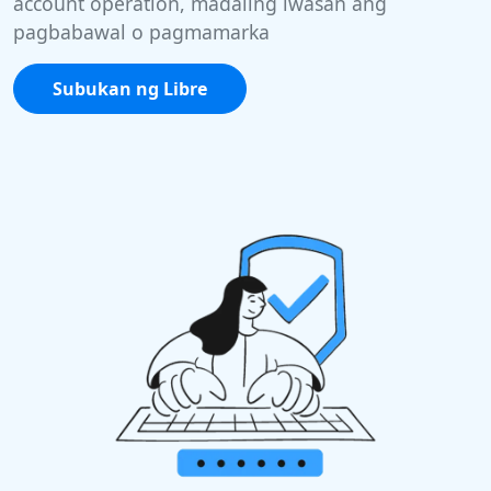
account operation, madaling iwasan ang
pagbabawal o pagmamarka
Subukan ng Libre