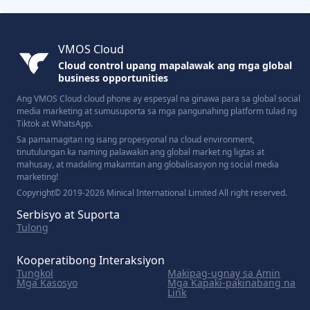
VMOS Cloud
Cloud control upang mapalawak ang mga global
business opportunities
Ang VMOS Cloud cloud phone ay espesyal na ginawa para sa global social
media marketing at sumusuporta sa mga pangunahing platform tulad ng
Tiktok at WhatsApp.
Sa pamamagitan ng isang propesyonal na cloud environment,
tinutulungan ka naming palawakin ang global market ng ligtas at
mahusay, at madaling makamtan ang globalisasyon ng social media
marketing!
Copyright© 2019-2026 Minical International Limited All right reserved.
Serbisyo at Suporta
Tulong
Kooperatibong Interaksiyon
Tungkol
Makipag-ugnay sa Amin
Mga Kasosyo
Mga Kapaki-pakinabang na
Link