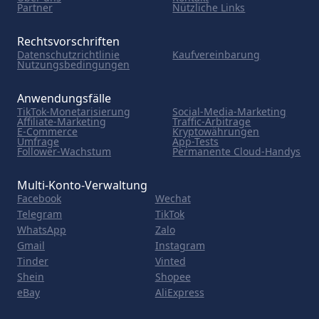
Partner
Nützliche Links
Rechtsvorschriften
Datenschutzrichtlinie
Kaufvereinbarung
Nutzungsbedingungen
Anwendungsfälle
TikTok-Monetarisierung
Social-Media-Marketing
Affiliate-Marketing
Traffic-Arbitrage
E-Commerce
Kryptowährungen
Umfrage
App-Tests
Follower-Wachstum
Permanente Cloud-Handys
Multi-Konto-Verwaltung
Facebook
Wechat
Telegram
TikTok
WhatsApp
Zalo
Gmail
Instagram
Tinder
Vinted
Shein
Shopee
eBay
AliExpress