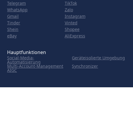
Telegram
TikTok
WhatsApp
Zalo
Gmail
Instagram
Tinder
Vinted
Shein
Shopee
eBay
AliExpress
Hauptfunktionen
Social-Media-
Geräteisolierte Umgebung
Automatisierung
Multi-Account-Management
Synchronizer
AIGC