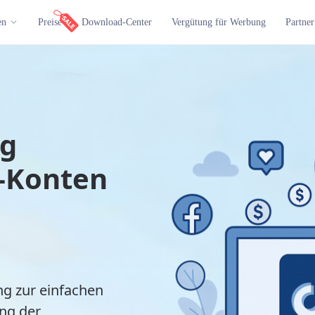
en
Preise
Download-Center
Vergütung für Werbung
Partner
ng
-Konten
g
ng zur einfachen
ung der