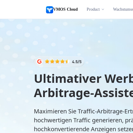
VMOS Cloud
Product
Wachstumss
Ultimativer Werb
Arbitrage-Assist
Maximieren Sie Traffic-Arbitrage-Er
hochwertigen Traffic generieren, prä
hochkonvertierende Anzeigen setz