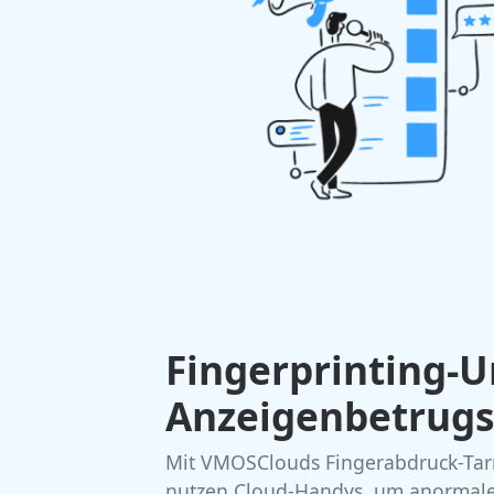
Fingerprinting
Anzeigenbetrugs
Mit VMOSClouds Fingerabdruck-Tar
nutzen Cloud-Handys, um anormale K