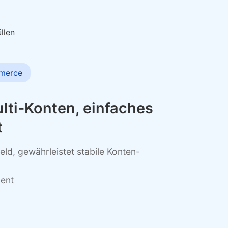
llen
merce
lti-Konten, einfaches
t
ld, gewährleistet stabile Konten-
ent