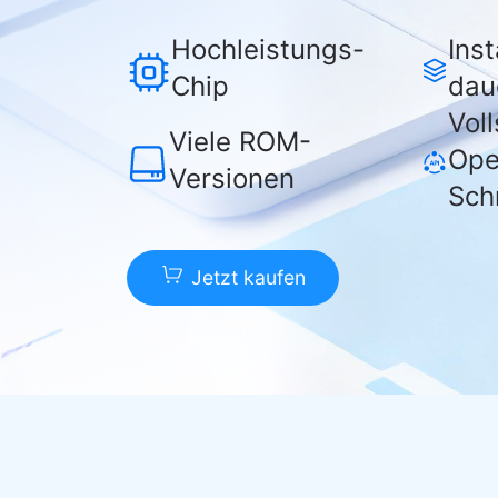
Hochleistungs-
Inst
Chip
dau
Vol
Viele ROM-
Ope
Versionen
Schn
Jetzt kaufen