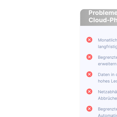
Probleme
Cloud-P
Monatlich
langfrist
Begrenzte
erweitern
Daten in 
hohes Lec
Netzabhän
Abbrüche
Begrenzte
Automatis