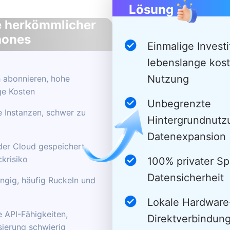
Lösung
 herkömmlicher
hones
Einmalige Investi
lebenslange kos
Nutzung
 abonnieren, hohe
ige Kosten
Unbegrenzte
 Instanzen, schwer zu
Hintergrundnutz
Datenexpansion
der Cloud gespeichert,
krisiko
100% privater Sp
Datensicherheit
gig, häufig Ruckeln und
Lokale Hardware
 API-Fähigkeiten,
Direktverbindung
ierung schwierig