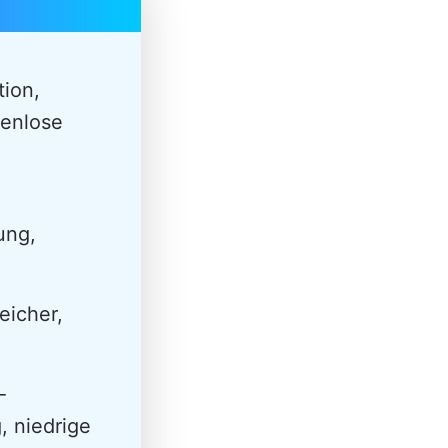
tion,
tenlose
ung,
eicher,
-
, niedrige