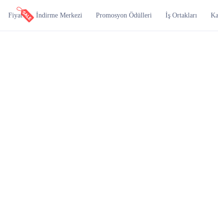
Fiyat
İndirme Merkezi
Promosyon Ödülleri
İş Ortakları
Ka
ızlı
mli şekilde
api_conne
ri arayüzleri sunarak
olü, uygulama yönetimi,
tomasyonu gibi işlevleri
irme verimliliğini