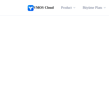
VMOS Cloud
Product
Büyüme Planı
OPEN API · SOSYAL MEDYA PAZARLAMASI
VMOS Cloud API'ye h
erişimle işinizi veri
güçlendirin.
VMOS Cloud API, güçlü, kararlı ve verimli ve
geliştiricilerin örnek yönetimi, örnek kontr
görev yönetimi, bulut telefon yönetimi, TK o
hızla entegre etmelerine yardımcı olur. Gelişt