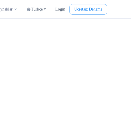
Türkçe
Login
Ücretsiz Deneme
ynaklar
ct.js