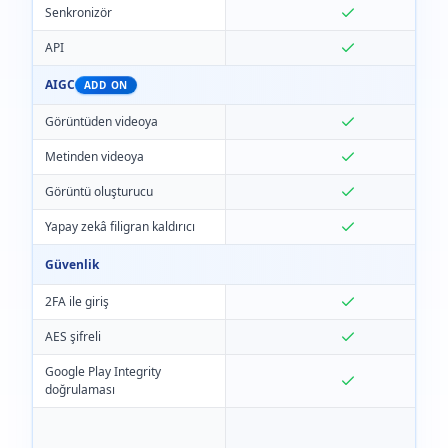
Senkronizör
API
AIGC
ADD ON
Görüntüden videoya
Metinden videoya
Görüntü oluşturucu
Yapay zekâ filigran kaldırıcı
Güvenlik
2FA ile giriş
AES şifreli
Google Play Integrity
doğrulaması