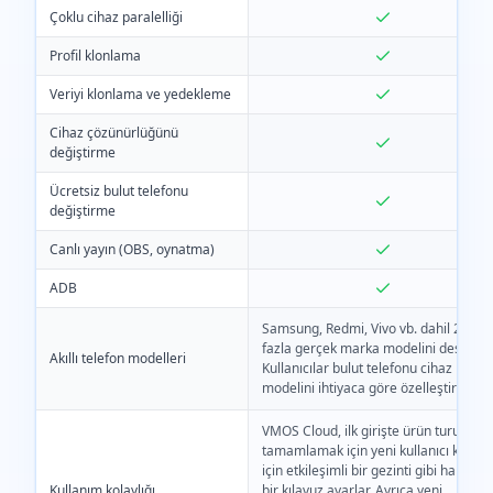
Çoklu cihaz paralelliği
Profil klonlama
Veriyi klonlama ve yedekleme
Cihaz çözünürlüğünü
değiştirme
Ücretsiz bulut telefonu
değiştirme
Canlı yayın (OBS, oynatma)
ADB
Samsung, Redmi, Vivo vb. dahil 200'd
fazla gerçek marka modelini destekler
Akıllı telefon modelleri
Kullanıcılar bulut telefonu cihaz
modelini ihtiyaca göre özelleştirebilir.
VMOS Cloud, ilk girişte ürün turunu
tamamlamak için yeni kullanıcı katılım
için etkileşimli bir gezinti gibi hareketl
Kullanım kolaylığı
bir kılavuz ayarlar. Ayrıca yeni