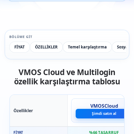
BÖLÜME GIT
FİYAT
ÖZELLİKLER
Temel karşılaştırma
Sosyal 
VMOS Cloud ve Multilogin
özellik karşılaştırma tablosu
VMOSCloud
Özellikler
Şimdi satın al
FİYAT
%66 TASARRUF