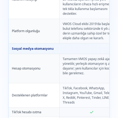
kullanıcıların cihaza hızlı erişmesini v
tek tıkla kullanıma başlamasını
destekler.
VMOS Cloud ekibi 2019'da başladı;
bulut telefonu sektöründe 6 yılı aşkın
Platform olgunluğu
derin uzmanlığa sahip özel bir teknik
ekiple daha olgun ve kararlı.
Sosyal medya otomasyonu
Tamamen VMOS yapay zekâ ajanı ile
yönetilir, yerleşik otomasyon iş akışın
Hesap otomasyonu
dayanır; yeni kullanıcılar için kod bilgis
bile gerekmez.
TikTok, Facebook, WhatsApp,
Instagram, YouTube, Gmail, Telegram
Desteklenen platformlar
X, Reddit, Pinterest, Tinder, LINE,
Threads
TikTok hesabı ısıtma