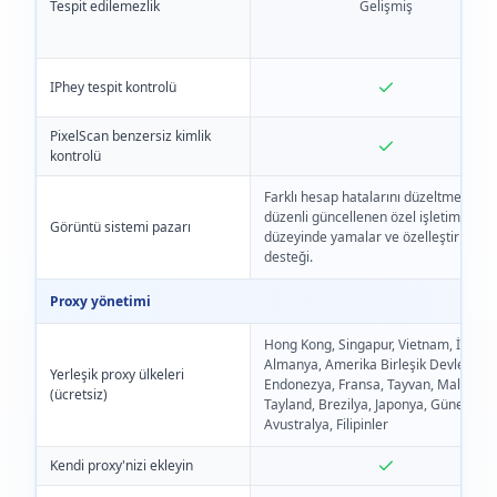
Tespit edilemezlik
Gelişmiş
IPhey tespit kontrolü
PixelScan benzersiz kimlik
kontrolü
Farklı hesap hatalarını düzeltmek için
düzenli güncellenen özel işletim siste
Görüntü sistemi pazarı
düzeyinde yamalar ve özelleştirme
desteği.
Proxy yönetimi
Hong Kong, Singapur, Vietnam, İtalya,
Almanya, Amerika Birleşik Devletleri,
Yerleşik proxy ülkeleri
Endonezya, Fransa, Tayvan, Malezya,
(ücretsiz)
Tayland, Brezilya, Japonya, Güney Kor
Avustralya, Filipinler
Kendi proxy'nizi ekleyin