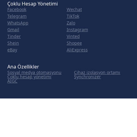
Çoklu Hesap Yönetimi
Facebook
Wechat
Telegram
TikTok
WhatsApp
Zalo
Gmail
Instagram
Tinder
Vinted
Shein
Shopee
eBay
AliExpress
Ana Özellikler
Sosyal medya otomasyonu
Cihaz izolasyon ortamı
Çoklu hesap yönetimi
Synchronizer
AIGC