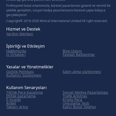
Profesyonel bulut ortamımızla, küresel pazarlarınızı güvenli ve verimli bir
şekilde genişletin, sosyal medya pazarlamasını küresel çapta kolayca
gerçekleştirin!
Copyright© 2019-2026 Minical International Limited All right reserved.
Hizmet ve Destek
Yardım Merkezi
İşbirliği ve Etkileşim
Hakkımızda
Bize Ulaşın
İş Ortakları
Faydalı Bağlantılar
Yasalar ve Yönetmelikler
Gizlilik Politikası
Satın alma sözleşmesi
Kullanıcı Sözleşmesi
Kullanım Senaryoları
TikTok Para Kazanma
Sosyal Medya Pazarlaması
İttifak pazarlama
Trafik Arbitrajı
E-ticaret
Kripto Para
Anket
Uygulama Testi
Takipçi Artışı
Kalıcı Bulut Telefon