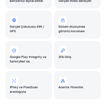
Benzersiz dijital kimlik
Gerçek mobil deneyim
Gerçek Çokuluslu SIM /
Sistem düzeyinde
GPS
görüntü koruması
Google Play Integrity ve
2FA Giriş
SafetyNet ile
IPhey ve PixelScan
Acente Yönetimi
aracılığıyla