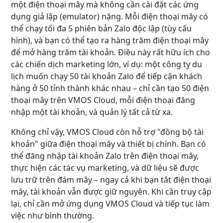
một điện thoại mây mà không cần cài đặt các ứng
dụng giả lập (emulator) nặng. Mỗi điện thoại mây có
thể chạy tối đa 5 phiên bản Zalo độc lập (tùy cấu
hình), và bạn có thể tạo ra hàng trăm điện thoại mây
để mở hàng trăm tài khoản. Điều này rất hữu ích cho
các chiến dịch marketing lớn, ví dụ: một công ty du
lịch muốn chạy 50 tài khoản Zalo để tiếp cận khách
hàng ở 50 tỉnh thành khác nhau – chỉ cần tạo 50 điện
thoại mây trên VMOS Cloud, mỗi điện thoại đăng
nhập một tài khoản, và quản lý tất cả từ xa.
Không chỉ vậy, VMOS Cloud còn hỗ trợ "đồng bộ tài
khoản" giữa điện thoại mây và thiết bị chính. Bạn có
thể đăng nhập tài khoản Zalo trên điện thoại mây,
thực hiện các tác vụ marketing, và dữ liệu sẽ được
lưu trữ trên đám mây – ngay cả khi bạn tắt điện thoại
mây, tài khoản vẫn được giữ nguyên. Khi cần truy cập
lại, chỉ cần mở ứng dụng VMOS Cloud và tiếp tục làm
việc như bình thường.