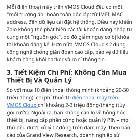
Mỗi điện thoại mây trên VMOS Cloud đều có một
"môi trường ảo" hoàn toàn độc lập: từ IMEI, MAC
address, đến dữ liệu cài đặt hệ thống. Điều này khiến
Zalo không thể phát hiện các tài khoản đăng nhập từ
cùng một "nguồn gốc", do đó giảm nguy cơ bị khóa
tài khoản đáng kể. Hơn nữa, VMOS Cloud sử dụng
công nghệ chống gián đoạn cao cấp, bảo vệ dữ liệu
khách hàng khỏi hacker và rò rỉ thông tin.
3. Tiết Kiệm Chi Phí: Không Cần Mua
Thiết Bị Và Quản Lý
So với mua 10 điện thoại thông minh (khoảng 20-30
triệu đồng), chi phí thuê 10
điện thoại mây trên
VMOS Cloud
chỉ khoảng 2-3 triệu đồng/tháng (tùy
gói cước). Ngoài ra, bạn không cần lo về hỏng hóc
thiết bị, nâng cấp phần cứng hoặc quản lý PIN – mọi
thứ đều được xử lý tự động trên đám mây. Theo báo
cáo của Grand View Research, doanh nghiệp sử