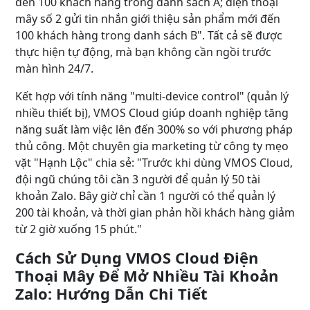
đến 100 khách hàng trong danh sách A; điện thoại
mây số 2 gửi tin nhắn giới thiệu sản phẩm mới đến
100 khách hàng trong danh sách B". Tất cả sẽ được
thực hiện tự động, mà bạn không cần ngồi trước
màn hình 24/7.
Kết hợp với tính năng "multi-device control" (quản lý
nhiều thiết bị), VMOS Cloud giúp doanh nghiệp tăng
năng suất làm việc lên đến 300% so với phương pháp
thủ công. Một chuyên gia marketing từ công ty mẹo
vặt "Hạnh Lộc" chia sẻ: "Trước khi dùng VMOS Cloud,
đội ngũ chúng tôi cần 3 người để quản lý 50 tài
khoản Zalo. Bây giờ chỉ cần 1 người có thể quản lý
200 tài khoản, và thời gian phản hồi khách hàng giảm
từ 2 giờ xuống 15 phút."
Cách Sử Dụng VMOS Cloud Điện
Thoại Mây Để Mở Nhiều Tài Khoản
Zalo: Hướng Dẫn Chi Tiết