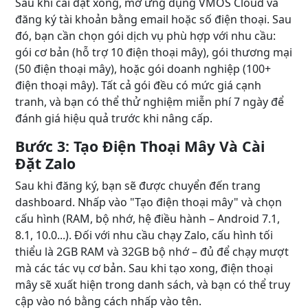
Sau khi cài đặt xong, mở ứng dụng VMOS Cloud và
đăng ký tài khoản bằng email hoặc số điện thoại. Sau
đó, bạn cần chọn gói dịch vụ phù hợp với nhu cầu:
gói cơ bản (hỗ trợ 10 điện thoại mây), gói thương mại
(50 điện thoại mây), hoặc gói doanh nghiệp (100+
điện thoại mây). Tất cả gói đều có mức giá cạnh
tranh, và bạn có thể thử nghiệm miễn phí 7 ngày để
đánh giá hiệu quả trước khi nâng cấp.
Bước 3: Tạo Điện Thoại Mây Và Cài
Đặt Zalo
Sau khi đăng ký, bạn sẽ được chuyển đến trang
dashboard. Nhấp vào "Tạo điện thoại mây" và chọn
cấu hình (RAM, bộ nhớ, hệ điều hành – Android 7.1,
8.1, 10.0...). Đối với nhu cầu chạy Zalo, cấu hình tối
thiểu là 2GB RAM và 32GB bộ nhớ – đủ để chạy mượt
mà các tác vụ cơ bản. Sau khi tạo xong, điện thoại
mây sẽ xuất hiện trong danh sách, và bạn có thể truy
cập vào nó bằng cách nhấp vào tên.