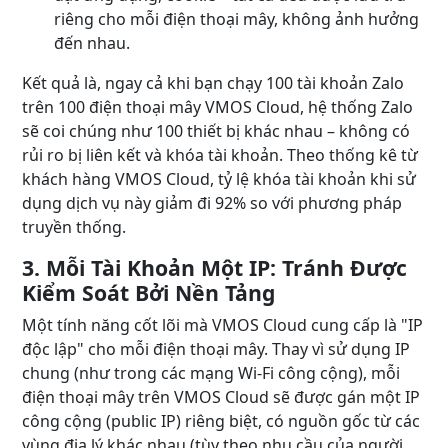
riêng cho mỗi điện thoại mây, không ảnh hưởng
đến nhau.
Kết quả là, ngay cả khi bạn chạy 100 tài khoản Zalo
trên 100 điện thoại mây VMOS Cloud, hệ thống Zalo
sẽ coi chúng như 100 thiết bị khác nhau – không có
rủi ro bị liên kết và khóa tài khoản. Theo thống kê từ
khách hàng VMOS Cloud, tỷ lệ khóa tài khoản khi sử
dụng dịch vụ này giảm đi 92% so với phương pháp
truyền thống.
3. Mỗi Tài Khoản Một IP: Tránh Được
Kiểm Soát Bởi Nền Tảng
Một tính năng cốt lõi mà VMOS Cloud cung cấp là "IP
độc lập" cho mỗi điện thoại mây. Thay vì sử dụng IP
chung (như trong các mạng Wi-Fi công cộng), mỗi
điện thoại mây trên VMOS Cloud sẽ được gán một IP
công cộng (public IP) riêng biệt, có nguồn gốc từ các
vùng địa lý khác nhau (tùy theo nhu cầu của người