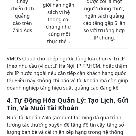
Chạy
được coi là một
giới hạn ngân
chiến dịch
người dùng thực,
sách vì hệ
quảng
ngân sách quảng
thống coi
cáo trên
cáo tăng gấp 5 lần
chúng như
Zalo Ads
so với trường hợp
"cùng một
IP chung.
thực thể".
VMOS Cloud cho phép người dùng lựa chọn vị trí IP
theo nhu cầu (ví dụ: IP Hà Nội, IP TP.HCM, hoặc thậm
chí IP nước ngoài nếu cần tiếp cận khách hàng quốc
tế). Điều này không chỉ bảo vệ tài khoản mà còn giúp
doanh nghiệp tăng hiệu suất quảng cáo đáng kể.
4. Tự Động Hóa Quản Lý: Tạo Lịch, Gửi
Tin, Và Nuôi Tài Khoản
Nuôi tài khoản Zalo (account farming) là quá trình
tương tác thường xuyên để tăng độ tin cậy, tăng số
lượng bạn bè và cải thiện xếp hạng trong hệ thống