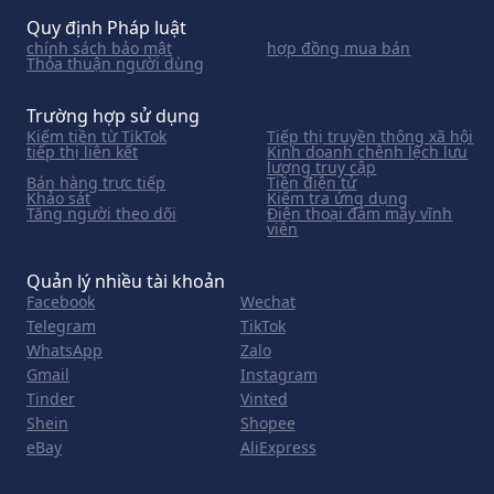
Quy định Pháp luật
chính sách bảo mật
hợp đồng mua bán
Thỏa thuận người dùng
Trường hợp sử dụng
Kiếm tiền từ TikTok
Tiếp thị truyền thông xã hội
tiếp thị liên kết
Kinh doanh chênh lệch lưu
lượng truy cập
Bán hàng trực tiếp
Tiền điện tử
Khảo sát
Kiểm tra ứng dụng
Tăng người theo dõi
Điện thoại đám mây vĩnh
viễn
Quản lý nhiều tài khoản
Facebook
Wechat
Telegram
TikTok
WhatsApp
Zalo
Gmail
Instagram
Tinder
Vinted
Shein
Shopee
eBay
AliExpress