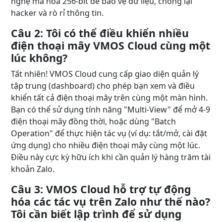
nghệ mã hóa 256-bit để bảo vệ dữ liệu, chống lại
hacker và rò rỉ thông tin.
Câu 2: Tôi có thể điều khiển nhiều
điện thoại mây VMOS Cloud cùng một
lúc không?
Tất nhiên! VMOS Cloud cung cấp giao diện quản lý
tập trung (dashboard) cho phép bạn xem và điều
khiển tất cả điện thoại mây trên cùng một màn hình.
Bạn có thể sử dụng tính năng "Multi-View" để mở 4-9
điện thoại mây đồng thời, hoặc dùng "Batch
Operation" để thực hiện tác vụ (ví dụ: tắt/mở, cài đặt
ứng dụng) cho nhiều điện thoại mây cùng một lúc.
Điều này cực kỳ hữu ích khi cần quản lý hàng trăm tài
khoản Zalo.
Câu 3: VMOS Cloud hỗ trợ tự động
hóa các tác vụ trên Zalo như thế nào?
Tôi cần biết lập trình để sử dụng