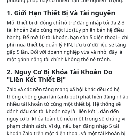
phương pháp này có nhiều hạn chế nghiêm trọng:
1. Giới Hạn Thiết Bị Và Tài nguyên
Mỗi thiết bị di động chỉ hỗ trợ đăng nhập tối đa 2-3
tài khoản Zalo cùng một lúc (tùy phiên bản hệ điều
hành). Để mở 10 tài khoản, bạn cần 5 điện thoại – chi
phí mua thiết bị, quản lý PIN, lưu trữ dữ liệu sẽ tăng
gấp 5 lần. Đối với doanh nghiệp vừa và nhỏ, đây là
một gánh nặng tài chính không thể né tránh.
2. Nguy Cơ Bị Khóa Tài Khoản Do
"Liên Kết Thiết Bị"
Zalo và các nền tảng mạng xã hội khác đều có hệ
thống chống gian lận (anti-bot) phát hiện đăng nhập
nhiều tài khoản từ cùng một thiết bị. Hệ thống sẽ
đánh dấu các tài khoản này là "liên kết", dẫn đến
nguy cơ bị khóa toàn bộ nếu một trong số chúng vi
phạm chính sách. Ví dụ, nếu bạn đăng nhập 5 tài
khoản Zalo trên một điện thoại, và một tài khoản bị