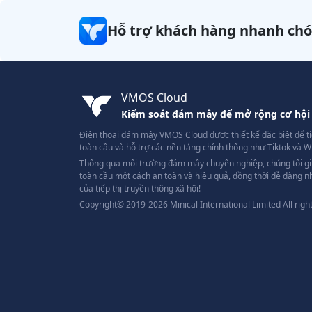
Hỗ trợ khách hàng nhanh ch
VMOS Cloud
Kiểm soát đám mây để mở rộng cơ hội 
Điện thoại đám mây VMOS Cloud được thiết kế đặc biệt để tiế
toàn cầu và hỗ trợ các nền tảng chính thống như Tiktok và 
Thông qua môi trường đám mây chuyên nghiệp, chúng tôi gi
toàn cầu một cách an toàn và hiệu quả, đồng thời dễ dàng n
của tiếp thị truyền thông xã hội!
Copyright© 2019-2026 Minical International Limited All righ