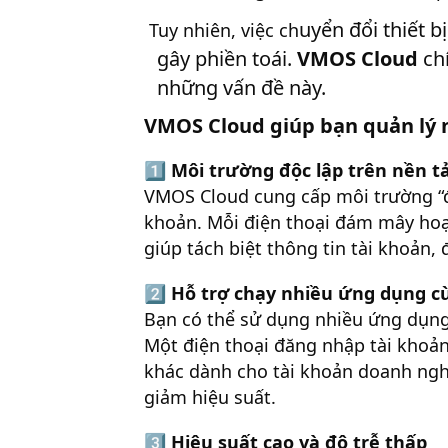
uyển đổi thiết b
Tuy nhiên, việc ch
gây phiền toái.
VMOS Cloud
chí
những vấn đề này.
VMOS Cloud giúp bạn quản lý 
1️⃣
Môi trường độc lập trên nền 
VMOS Cloud cung cấp môi trường “đ
khoản. Mỗi điện thoại đám mây hoạt
giúp tách biệt thông tin tài khoản,
2️⃣
Hỗ trợ chạy nhiều ứng dụng c
Bạn có thể sử dụng nhiều ứng dụng 
Một điện thoại đăng nhập tài khoản
khác dành cho tài khoản doanh ngh
giảm hiệu suất.
3️⃣
Hiệu suất cao và độ trễ thấp