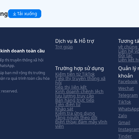
óng
Tải xuống
Dịch vụ & Hỗ trợ
Tương tá
Trợ giúp
về chúng 
kinh doanh toàn cầu
Liên hệ v
Đối tác
Liên kết 
p thị truyền thông xã hội
WhatsApp.
Trường hợp sử dụng
Quản lý 
úp bạn mở rộng thị trường
Kiếm tiền từ TikTok
khoản
Tiếp thị truyền thông xã
hận ra quá trình toàn cầu hóa
Facebook
hội
tiếp thị liên kết
Wechat
t reserved.
Kinh doanh chênh lệch
Telegram
lưu lượng truy cập
Bán hàng trực tiếp
TikTok
Tiền điện tử
Khảo sát
WhatsAp
Kiểm tra ứng dụng
Zalo
Tăng người theo dõi
Điện thoại đám mây vĩnh
Gmail
viễn
Instagra
Tinder