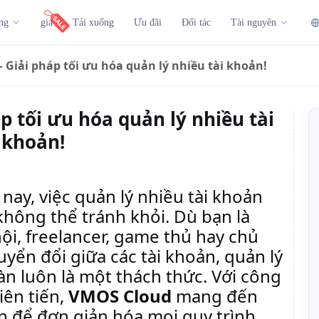
ng
giá
Tải xuống
Ưu đãi
Đối tác
Tài nguyên
 Giải pháp tối ưu hóa quản lý nhiều tài khoản!
p tối ưu hóa quản lý nhiều tài
khoản!
nay, việc quản lý nhiều tài khoản
không thể tránh khỏi. Dù bạn là
hội, freelancer, game thủ hay chủ
yển đổi giữa các tài khoản, quản lý
n luôn là một thách thức. Với công
iên tiến,
VMOS Cloud
mang đến
n để đơn giản hóa mọi quy trình