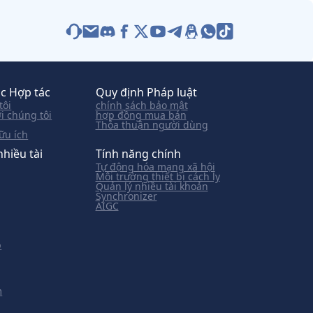
c Hợp tác
Quy định Pháp luật
tôi
chính sách bảo mật
ới chúng tôi
hợp đồng mua bán
Thỏa thuận người dùng
hữu ích
nhiều tài
Tính năng chính
Tự động hóa mạng xã hội
Môi trường thiết bị cách ly
Quản lý nhiều tài khoản
Synchronizer
AIGC
p
m