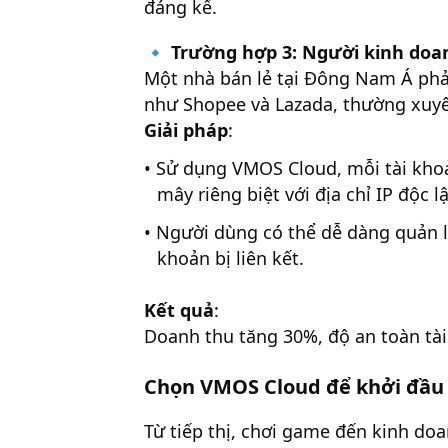
đáng kể.
🔹
Trường hợp 3: Người kinh doa
Một nhà bán lẻ tại Đông Nam Á phải
như Shopee và Lazada, thường xuyên
Giải pháp
:
• Sử dụng VMOS Cloud, mỗi tài kho
mây riêng biệt với địa chỉ IP độc l
• Người dùng có thể dễ dàng quản l
khoản bị liên kết.
Kết quả
:
Doanh thu tăng 30%, độ an toàn tà
Chọn VMOS Cloud để khởi đầu 
Từ tiếp thị, chơi game đến kinh do