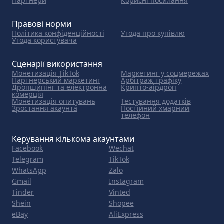
Партнери
Корисні посилання
Правові норми
Політика конфіденційності
Угода про купівлю
Угода користувача
Сценарії використання
Монетизація TikTok
Маркетинг у соцмережах
Партнерський маркетинг
Арбітраж трафіку
Дропшипінг та електронна
Крипто-аірдроп
комерція
Монетизація опитувань
Тестування додатків
Зростання акаунта
Постійний хмарний
телефон
Керування кількома акаунтами
Facebook
Wechat
Telegram
TikTok
WhatsApp
Zalo
Gmail
Instagram
Tinder
Vinted
Shein
Shopee
eBay
AliExpress