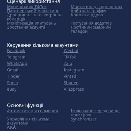
Сценарії використання
Монетизація TikTok
Маркетинг у соцмережах
Партнерський маркетинг
Арбітраж трафіку
Дропшипінг та електронна
Крипто-аірдроп
комерція
Монетизація опитувань
Тестування додатків
Зростання акаунта
Постійний хмарний
телефон
Керування кількома акаунтами
Facebook
Wechat
Telegram
TikTok
WhatsApp
Zalo
Gmail
Instagram
Tinder
Vinted
Shein
Shopee
eBay
AliExpress
Основні функції
Автоматизація соцмереж
Ізольоване середовище
пристрою
Управління кількома
Synchronizer
акаунтами
AIGC