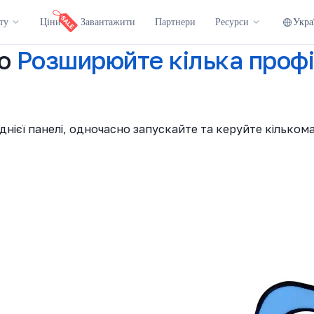
Укра
ту
Ціни
Завантажити
Партнери
Ресурси
o
Розширюйте кілька профі
нієї панелі, одночасно запускайте та керуйте кільком