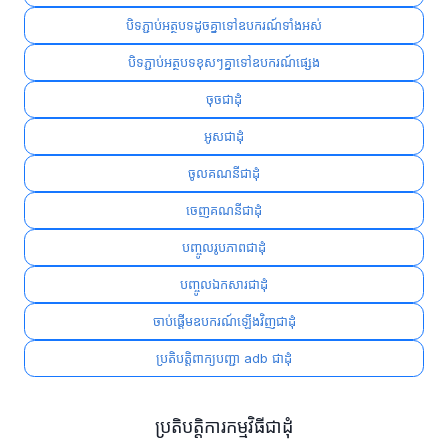
បិទភ្ជាប់អត្ថបទដូចគ្នាទៅឧបករណ៍ទាំងអស់
បិទភ្ជាប់អត្ថបទខុសៗគ្នាទៅឧបករណ៍ផ្សេង
ចុចជាដុំ
អូសជាដុំ
ចូលគណនីជាដុំ
ចេញគណនីជាដុំ
បញ្ចូលរូបភាពជាដុំ
បញ្ចូលឯកសារជាដុំ
ចាប់ផ្ដើមឧបករណ៍ឡើងវិញជាដុំ
ប្រតិបត្តិពាក្យបញ្ជា adb ជាដុំ
ប្រតិបត្តិការកម្មវិធីជាដុំ