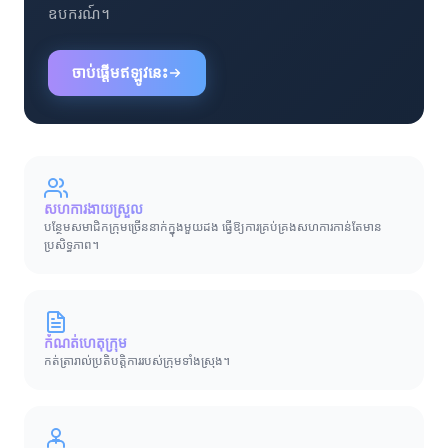
ឧបករណ៍។
ចាប់ផ្តើមឥឡូវនេះ
សហការងាយស្រួល
បន្ថែមសមាជិកក្រុមច្រើននាក់ក្នុងមួយដង ធ្វើឱ្យការគ្រប់គ្រងសហការកាន់តែមាន
ប្រសិទ្ធភាព។
កំណត់ហេតុក្រុម
កត់ត្រារាល់ប្រតិបត្តិការរបស់ក្រុមទាំងស្រុង។