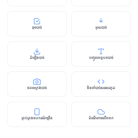
ចុចបាច់
អូសបាច់
ដំឡើងបាច់
បញ្ចូលអត្ថបទបាច់
ថតអេក្រង់បាច់
មិនចាំបាច់សរសេរកូដ
គ្រប់គ្រងឧបករណ៍ច្រើន
ដំណើរការលើពពក