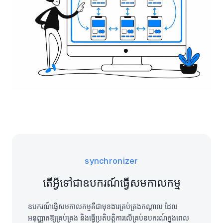
synchronizer
តើអ្វីទៅជាឧបករណ៍ធ្វើសមកាលកម្ម
ឧបករណ៍ធ្វើសមកាលកម្មគឺជាមុខងារគ្រប់គ្រងកណ្តាល ដែល
អនុញ្ញាតឱ្យគ្រប់គ្រង និងធ្វើប្រតិបត្តិការលើគ្រប់ឧបករណ៍ក្នុងពេល