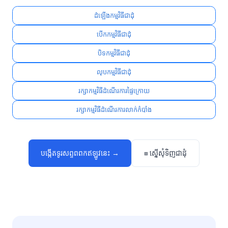
ដំឡើងកម្មវិធីជាដុំ
បើកកម្មវិធីជាដុំ
បិទកម្មវិធីជាដុំ
លុបកម្មវិធីជាដុំ
រក្សាកម្មវិធីដំណើរការផ្ទៃក្រោយ
រក្សាកម្មវិធីដំណើរការលាក់កំបាំង
បង្កើតទូរសព្ទពពកឥឡូវនេះ →
⊞ ស្នើសុំទិញជាដុំ