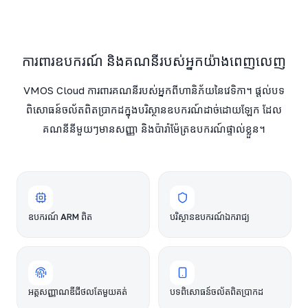
ការពារឧបករណ៍ និងគណនីរបស់អ្នកយ៉ាងពេញលេញ
VMOS Cloud ការពារគណនីរបស់អ្នកពីហានិភ័យនៃវេទិកា។ ផ្តល់បទ
ពិសោធន៍ចល័តពិតប្រាកដក្នុងបរិស្ថានឧបករណ៍ដាច់ដោយឡែក ដែល
គណនីនីមួយៗមានសញ្ញា និងប៉ារ៉ាម៉ែត្រឧបករណ៍ផ្ទាល់ខ្លួន។
ឧបករណ៍ ARM ពិត
បរិស្ថានឧបករណ៍ឯករាជ្យ
អត្តសញ្ញាណឌីជីថលតែមួយគត់
បទពិសោធន៍ចល័តពិតប្រាកដ