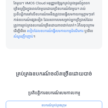
តែមួយ។ VMOS Cloud អនុញ្ញាតឱ្យអ្នកគ្រប់គ្រងទូរស័ព្ទពពក
ច្រើនគ្រឿងក្នុងពេលតែមួយដោយប្រើឧបករណ៍តែមួយ។ រាល់
ប្រតិបត្តិការនៅលើឧបករណ៍មេនឹងត្រូវបានធ្វើសមកាលកម្មភ្លាមៗទៅ
កាន់ឧបករណ៍ផ្សេងទៀត ដែលសាកសមសម្រាប់អ្នកប្រើប្រាស់ដែល
ត្រូវការគ្រប់គ្រងឧបករណ៍ច្រើនដោយភាពជាក់លាក់។ រំកិលចុះក្រោម
ដើម្បីមើល
របៀបដែលឧបករណ៍ធ្វើសមកាលកម្មដំណើរការ
ឬមើល
សំណួរញឹកញាប់
។
គ្រប់គ្រងឧបករណ៍ចល័តច្រើនដោយបាច់
ប្រតិបត្តិការឧបករណ៍សមកាលកម្ម
ឧបករណ៍គ្រប់គ្រងក្រុម