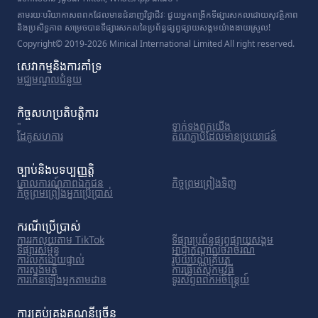
តាមរយៈបរិយាកាសពពកដែលមានជំនាញវិជ្ជាជីវៈ ជួយអ្នកពង្រីកទីផ្សារសកលដោយសុវត្ថិភាព
និងប្រសិទ្ធភាព សម្រេចបានទីផ្សារសកលនៃប្រព័ន្ធផ្សព្វផ្សាយសង្គមយ៉ាងងាយស្រួល!
Copyright© 2019-2026 Minical International Limited All right reserved.
សេវាកម្ម​និង​ការ​គាំទ្រ
មជ្ឈមណ្ឌល​ជំនួយ
កិច្ចសហប្រតិបត្តិការ
"
ទាក់ទង​ពួក​យើង
ដៃគូសហការ
តំណភ្ជាប់ដែលមានប្រយោជន៍
ច្បាប់និងបទប្បញ្ញត្តិ
គោលការណ៍​ភាព​ឯកជន
កិច្ចព្រមព្រៀងទិញ
កិច្ចព្រមព្រៀងអ្នកប្រើប្រាស់
ករណីប្រើប្រាស់
ការរកលុយតាម TikTok
ទីផ្សារ​ប្រព័ន្ធ​ផ្សព្វផ្សាយ​សង្គម
ទីផ្សារសម្ព័ន្ធ
អាជ្ញាកណ្តាលចរាចរណ៍
ការលក់ដោយផ្ទាល់
រូបិយប័ណ្ណគ្រីបតូ
ការស្ទង់មតិ
ការធ្វើតេស្តកម្មវិធី
ការកើនឡើងអ្នកតាមដាន
ទូរស័ព្ទពពកអចិន្ត្រៃយ៍
ការគ្រប់គ្រងគណនីច្រើន