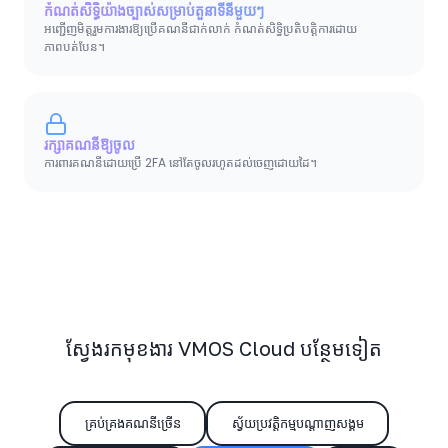
កំណត់សិទ្ធិយ៉ាងច្បាស់សម្រាប់តួនាទីនីមួយៗ
អញ្ជើញមិត្តរួមការងារឱ្យប្រើគណនីជាក់លាក់ កំណត់សិទ្ធិប្រតិបត្តិការដោយ
ភាពបត់បែន។
រក្សាគណនីឱ្យចូល
ការពារគណនីដោយប្រើ 2FA នៅតែចូលរហូតដល់ចេញដោយដៃ។
ស្វែងរកមុខងារ VMOS Cloud បន្ថែមទៀត
គ្រប់គ្រងគណនីច្រើន
ស្វ័យប្រវត្តិកម្មបណ្តាញសង្គម