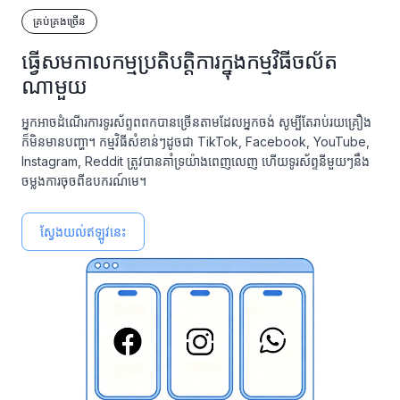
គ្រប់គ្រងច្រើន
ធ្វើសមកាលកម្មប្រតិបត្តិការក្នុងកម្មវិធីចល័ត
ណាមួយ
អ្នកអាចដំណើរការទូរស័ព្ទពពកបានច្រើនតាមដែលអ្នកចង់ សូម្បីតែរាប់រយគ្រឿង
ក៏មិនមានបញ្ហា។ កម្មវិធីសំខាន់ៗដូចជា TikTok, Facebook, YouTube,
Instagram, Reddit ត្រូវបានគាំទ្រយ៉ាងពេញលេញ ហើយទូរស័ព្ទនីមួយៗនឹង
ចម្លងការចុចពីឧបករណ៍មេ។
ស្វែងយល់ឥឡូវនេះ