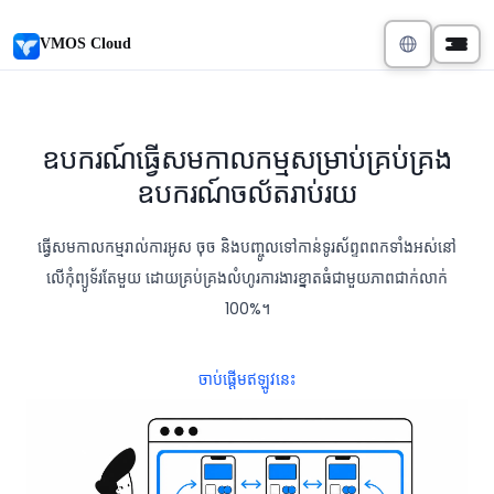
VMOS Cloud
ឧបករណ៍
ធ្វើសមកាលកម្ម
សម្រាប់គ្រប់គ្រង
ឧបករណ៍ចល័តរាប់រយ
ធ្វើសមកាលកម្មរាល់ការអូស ចុច និងបញ្ចូលទៅកាន់ទូរស័ព្ទពពកទាំងអស់នៅ
លើកុំព្យូទ័រតែមួយ ដោយគ្រប់គ្រងលំហូរការងារខ្នាតធំជាមួយភាពជាក់លាក់
100%។
ចាប់ផ្តើមឥឡូវនេះ