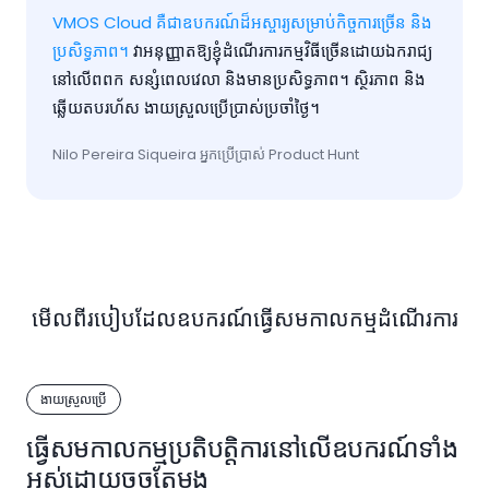
VMOS Cloud គឺជាឧបករណ៍ដ៏អស្ចារ្យសម្រាប់កិច្ចការច្រើន និង
ប្រសិទ្ធភាព។
វាអនុញ្ញាតឱ្យខ្ញុំដំណើរការកម្មវិធីច្រើនដោយឯករាជ្យ
នៅលើពពក សន្សំពេលវេលា និងមានប្រសិទ្ធភាព។ ស្ថិរភាព និង
ឆ្លើយតបរហ័ស ងាយស្រួលប្រើប្រាស់ប្រចាំថ្ងៃ។
Nilo Pereira Siqueira អ្នកប្រើប្រាស់ Product Hunt
មើលពីរបៀបដែលឧបករណ៍ធ្វើសមកាលកម្មដំណើរការ
ងាយស្រួលប្រើ
ធ្វើសមកាលកម្មប្រតិបត្តិការនៅលើឧបករណ៍ទាំង
អស់ដោយចុចតែម្តង