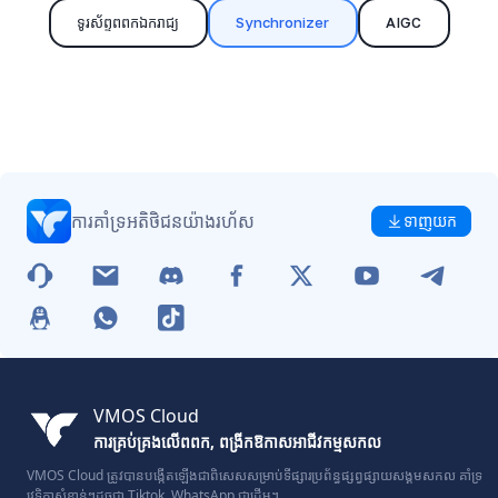
ទូរស័ព្ទពពកឯករាជ្យ
Synchronizer
AIGC
ការគាំទ្រអតិថិជនយ៉ាងរហ័ស
ទាញយក
VMOS Cloud
ការគ្រប់គ្រងលើពពក, ពង្រីកឱកាសអាជីវកម្មសកល
VMOS Cloud ត្រូវបានបង្កើតឡើងជាពិសេសសម្រាប់ទីផ្សារប្រព័ន្ធផ្សព្វផ្សាយសង្គមសកល គាំទ្រ
វេទិកាសំខាន់ៗដូចជា Tiktok, WhatsApp ជាដើម។