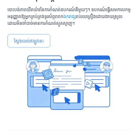
បោះបង់ភាពយឺតយ៉ាវនៃការកំណត់ឧបករណ៍នីមួយៗ។ ឧបករណ៍ធ្វើសមកាលកម្ម
អនុញ្ញាតឱ្យអ្នកគ្រប់គ្រងទូរស័ព្ទពពក
ឯករាជ្យ
រាប់រយគ្រឿងដោយងាយស្រួល
ដោយមិនចាំបាច់មានការកំណត់ស្មុគស្មាញ។
ស្វែងយល់ឥឡូវនេះ