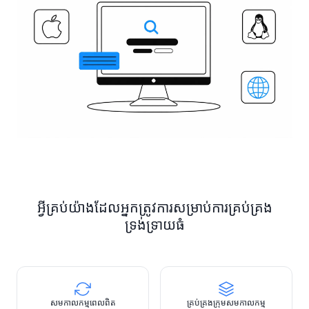
អ្វីគ្រប់យ៉ាងដែលអ្នកត្រូវការសម្រាប់ការគ្រប់គ្រង
ទ្រង់ទ្រាយធំ
សមកាលកម្ម​ពេល​ពិត
គ្រប់គ្រងក្រុម​សមកាលកម្ម