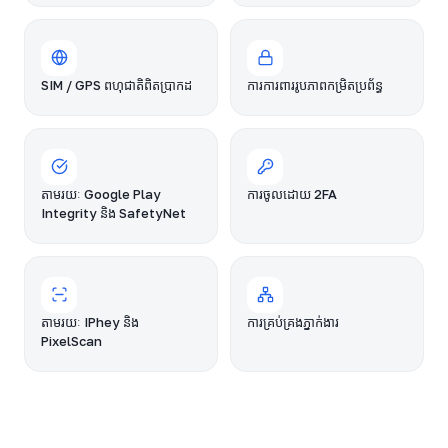
SIM / GPS ពហុជាតិពិតប្រាកដ
ការការពាររូបភាពកម្រិតប្រព័ន្ធ
តាមរយៈ Google Play
ការចូលដោយ 2FA
Integrity និង SafetyNet
តាមរយៈ IPhey និង
ការគ្រប់គ្រងភ្នាក់ងារ
PixelScan