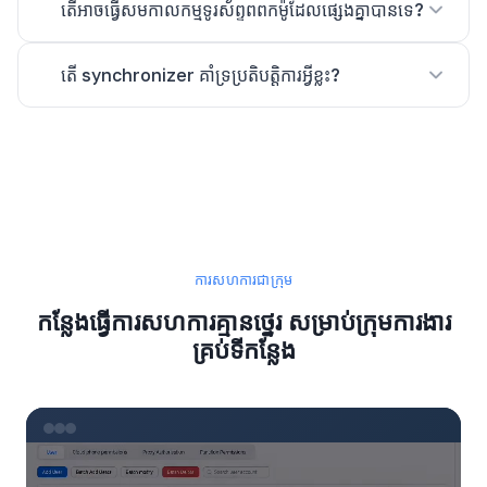
តើអាចធ្វើសមកាលកម្មទូរស័ព្ទពពកម៉ូដែលផ្សេងគ្នាបានទេ?
តើ synchronizer គាំទ្រប្រតិបត្តិការអ្វីខ្លះ?
ការសហការជាក្រុម
កន្លែងធ្វើការសហការគ្មានថ្នេរ សម្រាប់ក្រុមការងារ
គ្រប់ទីកន្លែង