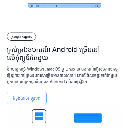
គ្រប់គ្រងកណ្តាល
គ្រប់គ្រងឧបករណ៍ Android ច្រើននៅ
លើកុំព្យូទ័រតែមួយ
មិនថាអ្នកប្រើ Windows, macOS ឬ Linux ទេ ឧបករណ៍ធ្វើសមកាលកម្ម
ធ្វើឱ្យការគ្រប់គ្រងឧបករណ៍ច្រើនមានភាពរលូន។ នៅលើចំណុចប្រទាក់តែមួយ
អ្នកអាចគ្រប់គ្រងទូរស័ព្ទពពក Android រាប់រយគ្រឿង។
ស្វែងយល់ឥឡូវនេះ