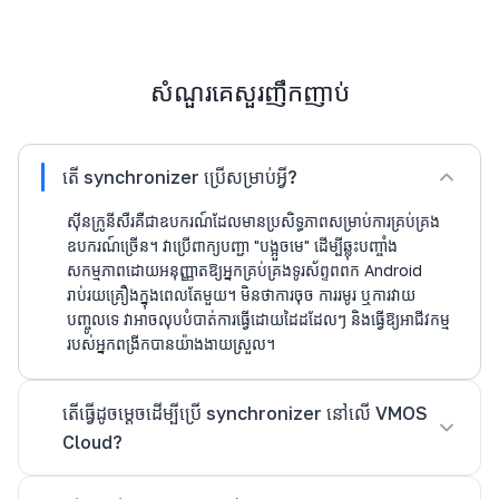
សំណួរគេសួរញឹកញាប់
តើ synchronizer ប្រើសម្រាប់អ្វី?
ស៊ីនក្រូនីសឺរគឺជាឧបករណ៍ដែលមានប្រសិទ្ធភាពសម្រាប់ការគ្រប់គ្រង
ឧបករណ៍ច្រើន។ វាប្រើពាក្យបញ្ជា "បង្អួចមេ" ដើម្បីឆ្លុះបញ្ចាំង
សកម្មភាពដោយអនុញ្ញាតឱ្យអ្នកគ្រប់គ្រងទូរស័ព្ទពពក Android
រាប់រយគ្រឿងក្នុងពេលតែមួយ។ មិនថាការចុច ការរមូរ ឬការវាយ
បញ្ចូលទេ វាអាចលុបបំបាត់ការធ្វើដោយដៃដដែលៗ និងធ្វើឱ្យអាជីវកម្ម
របស់អ្នកពង្រីកបានយ៉ាងងាយស្រួល។
តើធ្វើដូចម្តេចដើម្បីប្រើ synchronizer នៅលើ VMOS
Cloud?