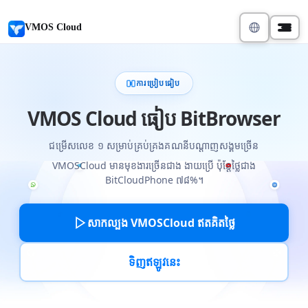
VMOS Cloud
ការប្រៀបធៀប
VMOS Cloud ធៀប BitBrowser
ជម្រើសលេខ ១ សម្រាប់គ្រប់គ្រងគណនីបណ្តាញសង្គមច្រើន
VMOSCloud មានមុខងារច្រើនជាង ងាយប្រើ ប៉ុន្តែថ្លៃជាង
BitCloudPhone ៧៨%។
សាកល្បង VMOSCloud ឥតគិតថ្លៃ
ទិញឥឡូវនេះ