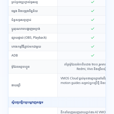
គ្រប់គ្រងប្រូហ្វាល់ទូរសព្ទ
ចម្លង និងបម្រុងទិន្នន័យ
ជំនួសទូរសព្ទក្លោដ
ប្តូរគុណភាពបង្ហាញអេក្រង់
ផ្សាយផ្ទាល់ (OBS, Playback)
ហាងកម្មវិធីភ្ជាប់មកជាមួយ
ADB
គាំទ្រម៉ូដែលម៉ាកពិតជាង ២០០ រួមមាន Sa
ម៉ូដែលស្មាតហ្វូន
Redmi, Vivo និងច្រើនទៀត
VMOS Cloud ផ្តល់មុខងារដូចគ្នានៅលើគ្រប់វេទ
motion guides សម្រាប់អ្នកប្រើថ្មី និងចាប់ផ្ត
ងាយប្រើ
ស្វ័យប្រវត្តិកម្មបណ្តាញសង្គម
ដឹកនាំពេញលេញដោយភ្នាក់ងារ AI VMOS តាមរ