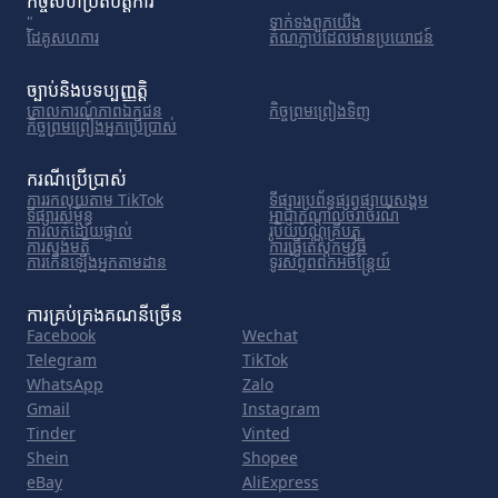
កិច្ចសហប្រតិបត្តិការ
"
ទាក់ទង​ពួក​យើង
ដៃគូសហការ
តំណភ្ជាប់ដែលមានប្រយោជន៍
ច្បាប់និងបទប្បញ្ញត្តិ
គោលការណ៍​ភាព​ឯកជន
កិច្ចព្រមព្រៀងទិញ
កិច្ចព្រមព្រៀងអ្នកប្រើប្រាស់
ករណីប្រើប្រាស់
ការរកលុយតាម TikTok
ទីផ្សារ​ប្រព័ន្ធ​ផ្សព្វផ្សាយ​សង្គម
ទីផ្សារសម្ព័ន្ធ
អាជ្ញាកណ្តាលចរាចរណ៍
ការលក់ដោយផ្ទាល់
រូបិយប័ណ្ណគ្រីបតូ
ការស្ទង់មតិ
ការធ្វើតេស្តកម្មវិធី
ការកើនឡើងអ្នកតាមដាន
ទូរស័ព្ទពពកអចិន្ត្រៃយ៍
ការគ្រប់គ្រងគណនីច្រើន
Facebook
Wechat
Telegram
TikTok
WhatsApp
Zalo
Gmail
Instagram
Tinder
Vinted
Shein
Shopee
eBay
AliExpress