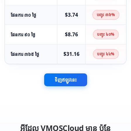
$3.74
ផែនការ ៣០ ថ្ងៃ
បញ្ចុះ ៣៦%
$8.76
ផែនការ ៩០ ថ្ងៃ
បញ្ចុះ ៤០%
$31.16
ផែនការ ៣៦៥ ថ្ងៃ
បញ្ចុះ ៤៤%
ទិញឥឡូវនេះ
អ្វីដែល VMOSCloud មាន ប៉ុន្តែ