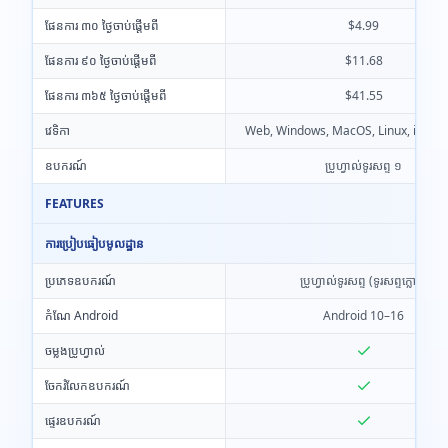
ផែនការ ៣០ ថ្ងៃចាប់ផ្តើមពី
$4.99
ផែនការ ៩០ ថ្ងៃចាប់ផ្តើមពី
$11.68
ផែនការ ៣៦៥ ថ្ងៃចាប់ផ្តើមពី
$41.55
វេទិកា
Web, Windows, MacOS, Linux, iOS, A
ឧបករណ៍
ប្រូហ្វាល់ទូរសព្ទ ១
FEATURES
ការប្រៀបធៀបមូលដ្ឋាន
ប្រភេទឧបករណ៍
ប្រូហ្វាល់ទូរសព្ទ (ទូរសព្ទក្លោដ)
កំណែ Android
Android 10–16
ចម្លងប្រូហ្វាល់
ចែករំលែកឧបករណ៍
ផ្ទេរឧបករណ៍