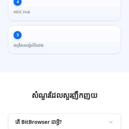
4
AIGC Hub
5
ជម្រើសសន្សំសំចៃជាង
សំណួរដែលសួរញឹកញយ
តើ BitBrowser ជាអ្វី?