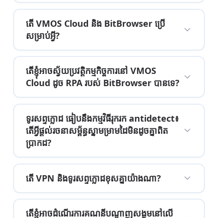
តើ VMOS Cloud និង BitBrowser ប្រើ
សម្រាប់អ្វី?
តើខ្ញុំអាចស្វ័យប្រវត្តិកម្មកិច្ចការនៅ VMOS
Cloud ដូច RPA របស់ BitBrowser បានទេ?
ទូរសព្ទក្លោដ ធៀបនឹងកម្មវិធីរុករក antidetect៖
តើអ្វីផ្តល់រចនាសម្ព័ន្ធស្នាមម្រាមដៃមិនដូចគ្នាពិត
ប្រាកដ?
តើ VPN និងទូរសព្ទក្លោដខុសគ្នាយ៉ាងណា?
តើខ្ញុំអាចដំណើរការគណនីបណ្តាញសង្គមនៅលើ