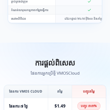
គ្រប់គ្រងជាក្រុម
កំណត់ហេតុសកម្មភាពកន្លែងធ្វើការ
សេវាអតិថិជន
ជជែកផ្ទាល់ ២៤/៧ អ៊ីមែល និងគាំទ្រសហ
ការផ្តល់ពិសេស
ផែនការអ្នកប្រើថ្មី VMOSCloud
ផែនការ VMOS CLOUD
តម្លៃ
បញ្ចុះតម្លៃ
$1.49
ផែនការ ៧ ថ្ងៃ
បញ្ចុះ ៣៣%