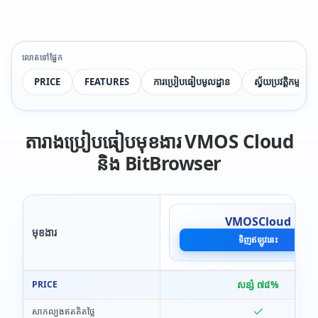
លោតទៅផ្នែក
PRICE
FEATURES
ការប្រៀបធៀបមូលដ្ឋាន
ស្វ័យប្រវត្តិកម្មបណ
តារាងប្រៀបធៀបមុខងារ VMOS Cloud
និង BitBrowser
VMOSCloud
មុខងារ
ទិញឥឡូវនេះ
PRICE
សន្សំ ៧៨%
សាកល្បងឥតគិតថ្លៃ