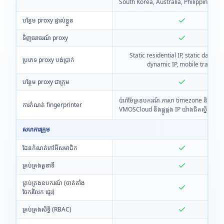
South Korea, Australia, Philippines
បន្ថែម proxy ផ្ទាល់ខ្លួន
ទិញចរាចរណ៍ proxy
Static residential IP, static data ce
ប្រភេទ proxy បង់ប្រាក់
dynamic IP, mobile traffic
បន្ថែម proxy ជាក្រុម
ប៉ារ៉ាម៉ែត្រឧបករណ៍ ភាសា timezone និងទីតាំ
ការកំណត់ fingerprinter
VMOSCloud នឹងផ្គូផ្គង IP យ៉ាងជិតស្និទ្ធស្វ័យប្រ
សហការក្រុម
ដែនកំណត់កៅអីសមាជិក
គ្រប់គ្រងតួនាទី
គ្រប់គ្រងឧបករណ៍ (ចាត់តាំង
ចែករំលែក ផ្ទេរ)
គ្រប់គ្រងសិទ្ធិ (RBAC)