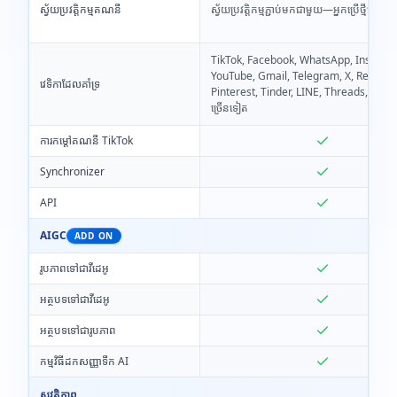
ស្វ័យប្រវត្តិកម្មគណនី
ស្វ័យប្រវត្តិកម្មភ្ជាប់មកជាមួយ—អ្នកប្រើថ្មីមិនចាំ
TikTok, Facebook, WhatsApp, Instagr
YouTube, Gmail, Telegram, X, Reddit,
វេទិកាដែលគាំទ្រ
Pinterest, Tinder, LINE, Threads, Snap
ច្រើនទៀត
ការកម្តៅគណនី TikTok
Synchronizer
API
AIGC
ADD ON
រូបភាពទៅជាវីដេអូ
អត្ថបទទៅជាវីដេអូ
អត្ថបទទៅជារូបភាព
កម្មវិធីដកសញ្ញាទឹក AI
សុវត្ថិភាព