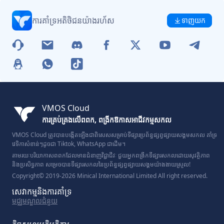
ការគាំទ្រអតិថិជនយ៉ាងរហ័ស
ទាញយក
VMOS Cloud
ការគ្រប់គ្រងលើពពក, ពង្រីកឱកាសអាជីវកម្មសកល
VMOS Cloud ត្រូវបានបង្កើតឡើងជាពិសេសសម្រាប់ទីផ្សារប្រព័ន្ធផ្សព្វផ្សាយសង្គមសកល គាំទ្រ
វេទិកាសំខាន់ៗដូចជា Tiktok, WhatsApp ជាដើម។
តាមរយៈបរិយាកាសពពកដែលមានជំនាញវិជ្ជាជីវៈ ជួយអ្នកពង្រីកទីផ្សារសកលដោយសុវត្ថិភាព
និងប្រសិទ្ធភាព សម្រេចបានទីផ្សារសកលនៃប្រព័ន្ធផ្សព្វផ្សាយសង្គមយ៉ាងងាយស្រួល!
Copyright© 2019-2026 Minical International Limited All right reserved.
សេវាកម្ម​និង​ការ​គាំទ្រ
មជ្ឈមណ្ឌល​ជំនួយ