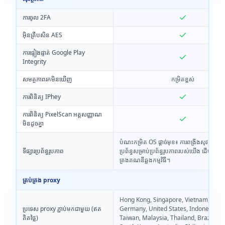
ការចូល 2FA
អ៊ិនគ្រីបសិន AES
ការផ្ទៀងផ្ទាត់ Google Play
Integrity
សមត្ថភាពរកមិនឃើញ
កម្រិតខ្ពស់
ការពិនិត្យ IPhey
ការពិនិត្យ PixelScan អត្តសញ្ញាណ
មិនដូចគ្នា
បំណះកម្រិត OS ផ្តាច់មុខ៖ ការពង្រឹងសុវត្ថិភាពទ
ទីផ្សារប្រព័ន្ធរូបភាព
ប្រព័ន្ធសម្រាប់ប្រព័ន្ធរូបភាពរបស់យើង ដើម្បីការពា
គ្រងគណនីឆ្លងកម្មវិធី។
គ្រប់គ្រង proxy
Hong Kong, Singapore, Vietnam, Italy,
ប្រទេស proxy ភ្ជាប់មកជាមួយ (ឥត
Germany, United States, Indonesia, F
គិតថ្លៃ)
Taiwan, Malaysia, Thailand, Brazil, Ja