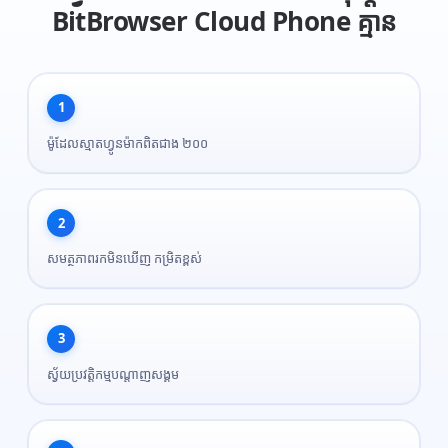
BitBrowser Cloud Phone គ្មាន
1
ម៉ូដែលស្មាតហ្វូនម៉ាកពិតជាង ២០០
2
សមត្ថភាពរកមិនឃើញ កម្រិតខ្ពស់
3
ស្វ័យប្រវត្តិកម្មបណ្តាញសង្គម