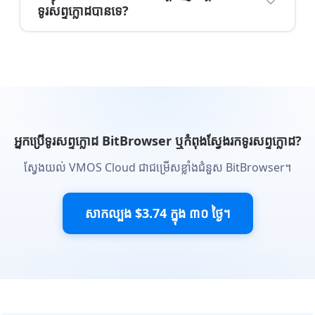
ទូរសព្ទក្លោដបានទេ?
អ្នកប្រើទូរសព្ទក្លោដ BitBrowser ឬកំពុងស្វែងរកទូរសព្ទក្លោដ?
ស្វែងយល់ VMOS Cloud ជាជម្រើសខ្លាំងជំនួស BitBrowser។
សាកល្បង $3.74 ក្នុង ៣០ ថ្ងៃ។