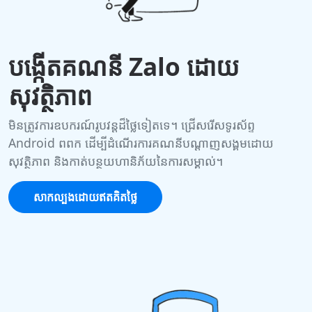
បង្កើតគណនី Zalo ដោយ
សុវត្ថិភាព
មិនត្រូវការឧបករណ៍រូបវន្តដ៏ថ្លៃទៀតទេ។ ជ្រើសរើសទូរស័ព្ទ
Android ពពក ដើម្បីដំណើរការគណនីបណ្ដាញសង្គមដោយ
សុវត្ថិភាព និងកាត់បន្ថយហានិភ័យនៃការសម្គាល់។
សាកល្បងដោយឥតគិតថ្លៃ