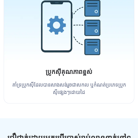
ប្រូកស៊ីគុណភាពខ្ពស់
គាំទ្រប្រូកស៊ីដែលបានសាងសង់រួចជាសកល ឬកំណត់ប្រភេទប្រូក
ស៊ីផ្សេងៗដោយដៃ
ជឿជាក់ដោយអ្នកប្រើប្រាស់រាប់លាននាក់នៅទូ