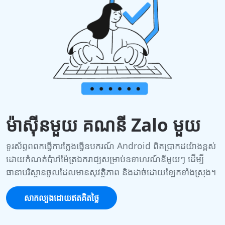
ម៉ាស៊ីនមួយ គណនី Zalo មួយ
ទូរស័ព្ទពពកធ្វើការក្លែងធ្វើឧបករណ៍ Android ពិតប្រាកដយ៉ាងខ្ពស់
ដោយកំណត់ប៉ារ៉ាម៉ែត្រឯករាជ្យសម្រាប់ឧទាហរណ៍នីមួយៗ ដើម្បី
ធានាបរិស្ថានចូលដែលមានសុវត្ថិភាព និងដាច់ដោយឡែកទាំងស្រុង។
សាកល្បងដោយឥតគិតថ្លៃ