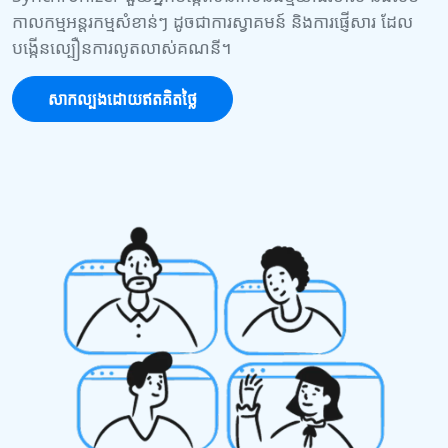
កាលកម្មអន្តរកម្មសំខាន់ៗ ដូចជាការស្វាគមន៍ និងការផ្ញើសារ ដែល
បង្កើនល្បឿនការលូតលាស់គណនី។
សាកល្បងដោយឥតគិតថ្លៃ