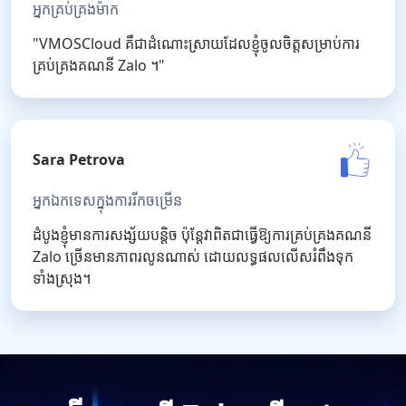
អ្នកគ្រប់គ្រងម៉ាក
"VMOSCloud គឺជាដំណោះស្រាយដែលខ្ញុំចូលចិត្តសម្រាប់ការ
គ្រប់គ្រងគណនី Zalo ។"
Sara Petrova
អ្នកឯកទេសក្នុងការរីកចម្រើន
ដំបូងខ្ញុំមានការសង្ស័យបន្តិច ប៉ុន្តែវាពិតជាធ្វើឱ្យការគ្រប់គ្រងគណនី
Zalo ច្រើនមានភាពរលូនណាស់ ដោយលទ្ធផលលើសរំពឹងទុក
ទាំងស្រុង។