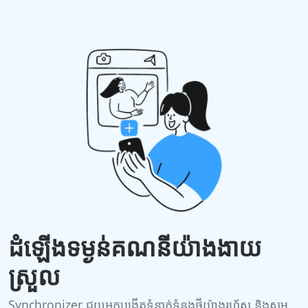
ដំឡើងទម្ងន់គណនីយ៉ាងងាយ
ស្រួល
Synchronizer ជួយអ្នកបង្កើតទំនាក់ទំនងថ្មីយ៉ាងរហ័ស និងសម