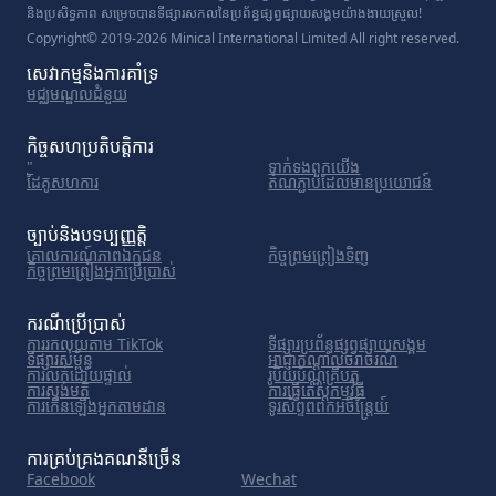
និងប្រសិទ្ធភាព សម្រេចបានទីផ្សារសកលនៃប្រព័ន្ធផ្សព្វផ្សាយសង្គមយ៉ាងងាយស្រួល!
Copyright© 2019-2026 Minical International Limited All right reserved.
សេវាកម្ម​និង​ការ​គាំទ្រ
មជ្ឈមណ្ឌល​ជំនួយ
កិច្ចសហប្រតិបត្តិការ
"
ទាក់ទង​ពួក​យើង
ដៃគូសហការ
តំណភ្ជាប់ដែលមានប្រយោជន៍
ច្បាប់និងបទប្បញ្ញត្តិ
គោលការណ៍​ភាព​ឯកជន
កិច្ចព្រមព្រៀងទិញ
កិច្ចព្រមព្រៀងអ្នកប្រើប្រាស់
ករណីប្រើប្រាស់
ការរកលុយតាម TikTok
ទីផ្សារ​ប្រព័ន្ធ​ផ្សព្វផ្សាយ​សង្គម
ទីផ្សារសម្ព័ន្ធ
អាជ្ញាកណ្តាលចរាចរណ៍
ការលក់ដោយផ្ទាល់
រូបិយប័ណ្ណគ្រីបតូ
ការស្ទង់មតិ
ការធ្វើតេស្តកម្មវិធី
ការកើនឡើងអ្នកតាមដាន
ទូរស័ព្ទពពកអចិន្ត្រៃយ៍
ការគ្រប់គ្រងគណនីច្រើន
Facebook
Wechat