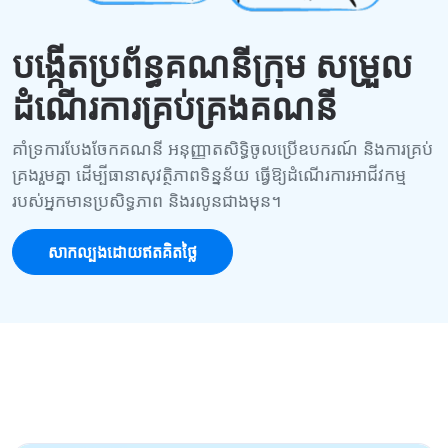
បង្កើតប្រព័ន្ធគណនីក្រុម សម្រួល
ដំណើរការគ្រប់គ្រងគណនី
គាំទ្រការបែងចែកគណនី អនុញ្ញាតសិទ្ធិចូលប្រើឧបករណ៍ និងការគ្រប់
គ្រងរួមគ្នា ដើម្បីធានាសុវត្ថិភាពទិន្នន័យ ធ្វើឱ្យដំណើរការអាជីវកម្ម
របស់អ្នកមានប្រសិទ្ធភាព និងរលូនជាងមុន។
សាកល្បងដោយឥតគិតថ្លៃ