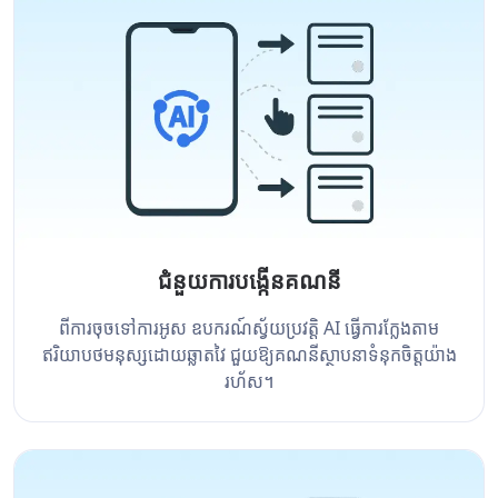
ជំនួយការបង្កើនគណនី
ពីការចុចទៅការអូស ឧបករណ៍ស្វ័យប្រវត្តិ AI ធ្វើការក្លែងតាម
ឥរិយាបថមនុស្សដោយឆ្លាតវៃ ជួយឱ្យគណនីស្ថាបនាទំនុកចិត្តយ៉ាង
រហ័ស។