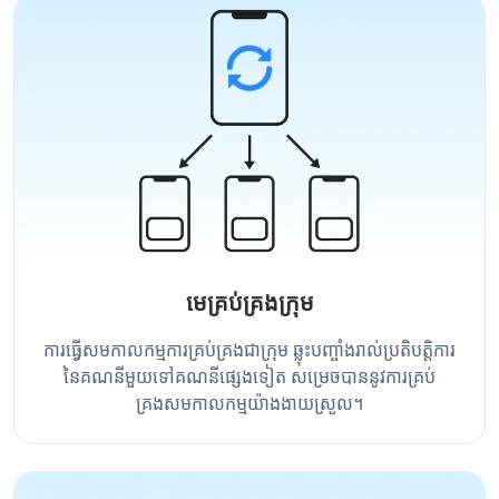
មេគ្រប់គ្រងក្រុម
ការធ្វើសមកាលកម្មការគ្រប់គ្រងជាក្រុម ឆ្លុះបញ្ចាំងរាល់ប្រតិបត្តិការ
នៃគណនីមួយទៅគណនីផ្សេងទៀត សម្រេចបាននូវការគ្រប់
គ្រងសមកាលកម្មយ៉ាងងាយស្រួល។