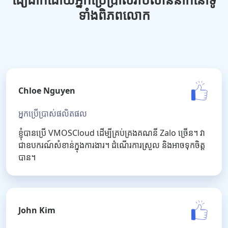
ទាំងពិភពលោក
Chloe Nguyen
អ្នកប្រើប្រាស់ផលិតផល
ខ្ញុំបានប្រើ VMOSCloud ដើម្បីគ្រប់គ្រងគណនី Zalo ច្រើន។ វា
ជាឧបករណ៍សំខាន់ក្នុងការងារ។ ដំណើរការស្រួល និងអាចទុកចិត្ត
បាន។
John Kim