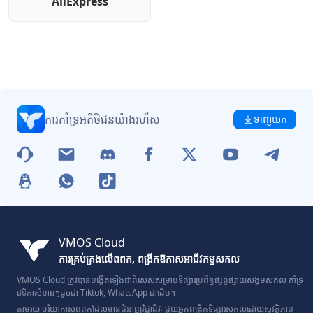
AliExpress
ការគាំទ្រអតិថិជនយ៉ាងរហ័ស
ទាញយក
VMOS Cloud
ការគ្រប់គ្រងលើពពក, ពង្រីកឱកាសអាជីវកម្មសកល
VMOS Cloud ត្រូវបានបង្កើតឡើងជាពិសេសសម្រាប់ទីផ្សារប្រព័ន្ធផ្សព្វផ្សាយសង្គមសកល គាំទ្រ
វេទិកាសំខាន់ៗដូចជា Tiktok, WhatsApp ជាដើម។
តាមរយៈបរិយាកាសពពកដែលមានជំនាញវិជ្ជាជីវៈ ជួយអ្នកពង្រីកទីផ្សារសកលដោយសុវត្ថិភាព