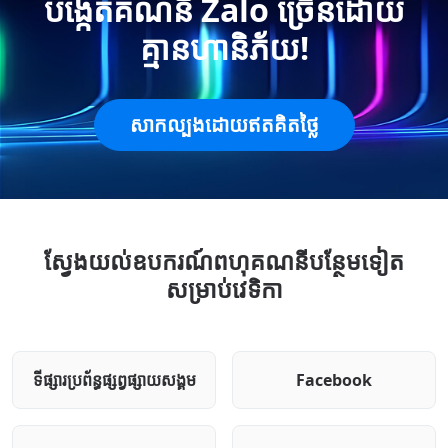
បង្កើតគណនី Zalo ច្រើនដោយ
គ្មានហានិភ័យ!
សាកល្បងដោយឥតគិតថ្លៃ
ស្វែងយល់ឧបករណ៍ពហុគណនីបន្ថែមទៀត
សម្រាប់វេទិកា
ទីផ្សារ​ប្រព័ន្ធ​ផ្សព្វផ្សាយ​សង្គម
Facebook