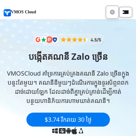
VMOS Cloud
បង្កើតគណនី Zalo ច្រើន
VMOSCloud គាំទ្រការគ្រប់គ្រងគណនី Zalo ច្រើនក្នុង
បន្ទះតែមួយ។ គណនីនីមួយៗដំណើរការក្នុងទូរស័ព្ទពពក
ដាច់ដោយឡែក ដែលដាច់ពីគ្នាគ្រប់គ្រាន់ដើម្បីកាត់
បន្ថយហានិភ័យការហាមឃាត់គណនី។
$3.74 រីករាយ 30 ថ្ងៃ