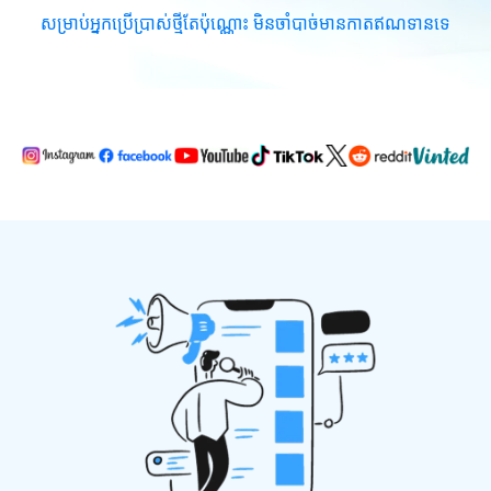
សម្រាប់អ្នកប្រើប្រាស់ថ្មីតែប៉ុណ្ណោះ មិនចាំបាច់មានកាតឥណទានទេ