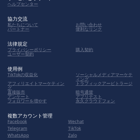
ヘルプセンター
協力交流
私たちについて
お問い合わせ
パートナー
便利なリンク
法律規定
プライバシーポリシー
購入契約
ユーザー契約
使用例
TikTokの収益化
ソーシャルメディアマーケテ
ィング
アフィリエイトマーケティン
トラフィックアービトラージ
グ
直接販売
暗号通貨
アンケート
アプリテスト
フォロワーを増やす
永久クラウドフォン
複数アカウント管理
Facebook
Wechat
Telegram
TikTok
WhatsApp
Zalo