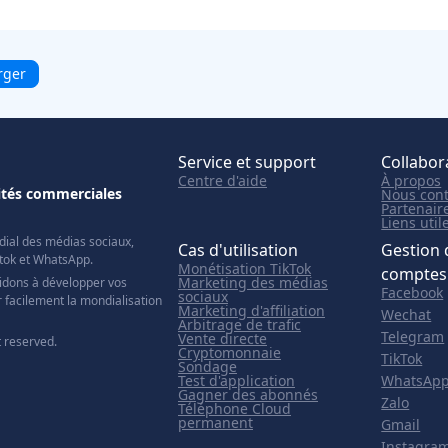
rger
Service et support
Collabor
Centre d'aide
À propos
nités commerciales
Nous cont
Partenair
Liens util
ial des médias sociaux,
Cas d'utilisation
Gestion 
ktok et WhatsApp.
Monétisation TikTok
comptes
Marketing des médias
idons à développer vos
Facebook
sociaux
 facilement la mondialisation
Marketing d'affiliation
Wechat
Arbitrage de trafic
Telegram
Vente directe
t reserved.
Cryptomonnaie
TikTok
Sondage
Test d'application
WhatsAp
Gagner des abonnés
Zalo
Téléphone Cloud
permanent
Gmail
Instagra