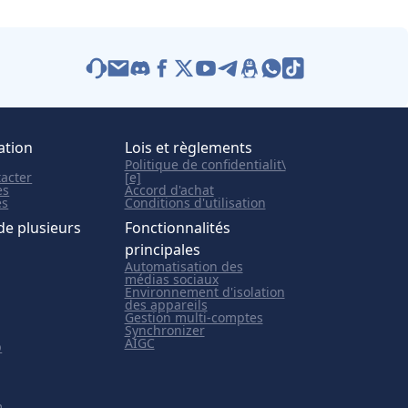
ation
Lois et règlements
Politique de confidentialit\
acter
[e]
es
Accord d'achat
es
Conditions d'utilisation
de plusieurs
Fonctionnalités
principales
Automatisation des
médias sociaux
Environnement d'isolation
des appareils
Gestion multi-comptes
Synchronizer
AIGC
p
m