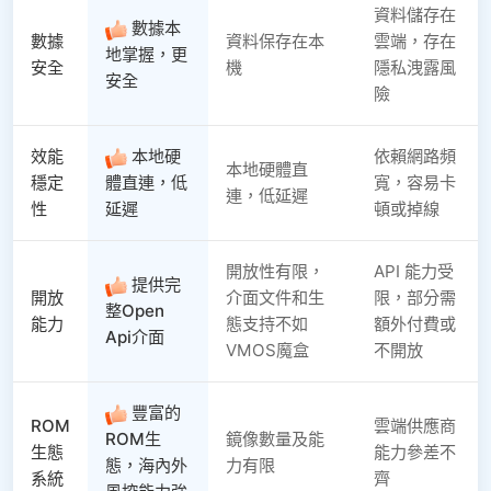
資料儲存在
數據本
數據
資料保存在本
雲端，存在
地掌握，更
安全
機
隱私洩露風
安全
險
效能
本地硬
依賴網路頻
本地硬體直
穩定
體直連，低
寬，容易卡
連，低延遲
性
延遲
頓或掉線
開放性有限，
API 能力受
提供完
開放
介面文件和生
限，部分需
整Open
能力
態支持不如
額外付費或
Api介面
VMOS魔盒
不開放
豐富的
ROM
雲端供應商
ROM生
鏡像數量及能
生態
能力參差不
態，海內外
力有限
系統
齊