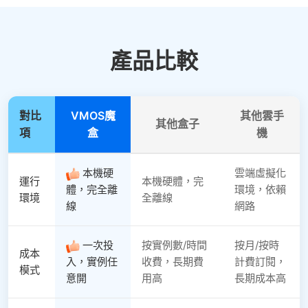
產品比較
對比
VMOS魔
其他雲手
其他盒子
項
盒
機
本機硬
雲端虛擬化
運行
本機硬體，完
體，完全離
環境，依賴
環境
全離線
線
網路
一次投
按實例數/時間
按月/按時
成本
入，實例任
收費，長期費
計費訂閱，
模式
意開
用高
長期成本高