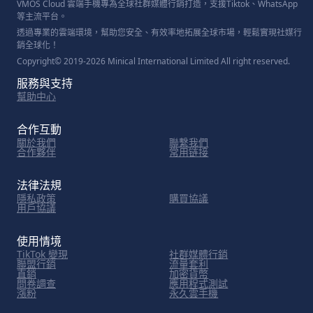
VMOS Cloud 雲端手機專為全球社群媒體行銷打造，支援Tiktok、WhatsApp
等主流平台。
透過專業的雲端環境，幫助您安全、有效率地拓展全球市場，輕鬆實現社媒行
銷全球化！
Copyright© 2019-2026 Minical International Limited All right reserved.
服務與支持
幫助中心
合作互動
關於我們
聯繫我們
合作夥伴
常用链接
法律法規
隱私政策
購買協議
用戶協議
使用情境
TikTok 變現
社群媒體行銷
聯盟行銷
流量套利
直銷
加密貨幣
問卷調查
應用程式測試
漲粉
永久雲手機