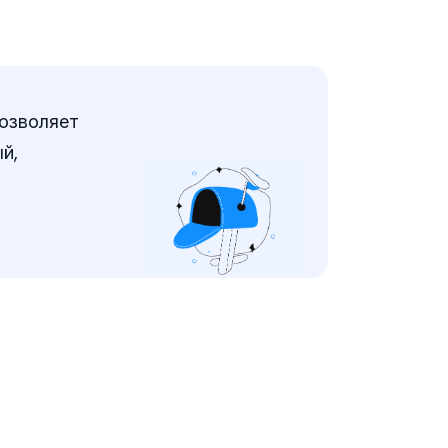
озволяет
й,