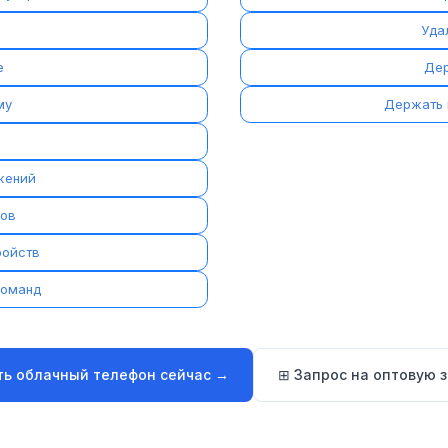
Уда
е
Дер
му
Держать 
жений
лов
ройств
команд
ть облачный телефон сейчас →
⊞ Запрос на оптовую з