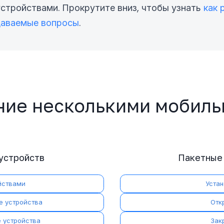
устройствами. Прокрутите вниз, чтобы узнать
как 
даваемые вопросы
.
ние несколькими мобиль
устройств
Пакетные
йствами
Уста
е устройства
Отк
е устройства
Зак