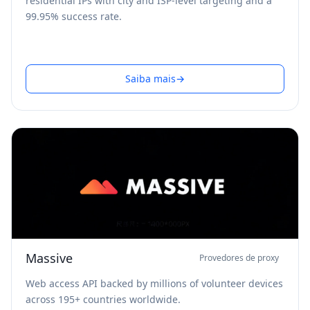
residential IPs with city and ISP-level targeting and a
99.95% success rate.
Saiba mais
→
Massive
Provedores de proxy
Web access API backed by millions of volunteer devices
across 195+ countries worldwide.