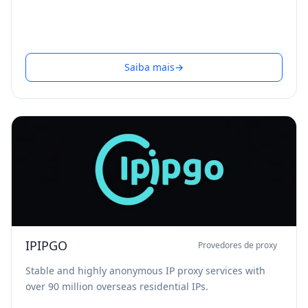
Saiba mais
→
IPIPGO
Provedores de proxy
Stable and highly anonymous IP proxy services with
over 90 million overseas residential IPs.