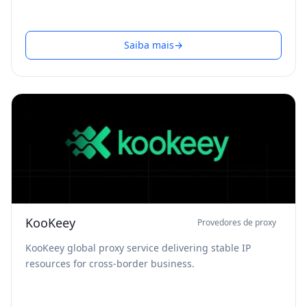
Saiba mais
→
KooKeey
Provedores de proxy
KooKeey global proxy service delivering stable IP
resources for cross-border business.