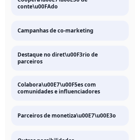
conte\u00FAdo
Campanhas de co-marketing
Destaque no diret\u00F3rio de
parceiros
Colabora\u00E7\u00F5es com
comunidades e influenciadores
Parceiros de monetiza\u00E7\u00E3o