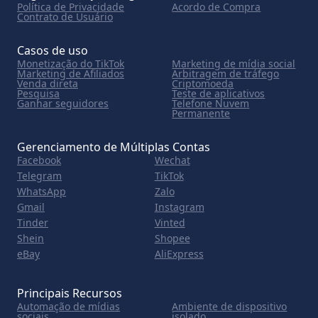
Política de Privacidade
Acordo de Compra
Contrato de Usuário
Casos de uso
Monetização do TikTok
Marketing de mídia social
Marketing de Afiliados
Arbitragem de tráfego
Venda direta
Criptomoeda
Pesquisa
Teste de aplicativos
Ganhar seguidores
Telefone Nuvem
Permanente
Gerenciamento de Múltiplas Contas
Facebook
Wechat
Telegram
TikTok
WhatsApp
Zalo
Gmail
Instagram
Tinder
Vinted
Shein
Shopee
eBay
AliExpress
Principais Recursos
Automação de mídias
Ambiente de dispositivo
sociais
isolado