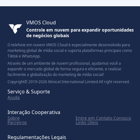
VMOS Cloud
Controle em nuvem para expandir oportunidades
de negócios globais
O telefone em nuvem VMOS Cloud é especialmente desenvolvido para
marketing global de mídia social e suporta plataformas principais como
Tiktok e WhatsApp.
Através de um ambiente de nuvem profissional, ajudamos você a
expandir o mercado global de forma segura e eficiente, e realizar
facilmente a globalização do marketing de mídia social!
Copyright© 2019-2026 Minical International Limited All right reserved.
Serviço & Suporte
Ajuda
Interação Cooperativa
Sobre
Entre em Contato Conosco
Parceiros
Links Úteis
Regulamentações Legais