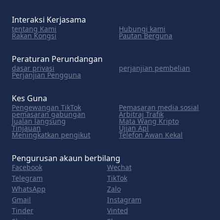
Interaksi Kerjasama
tentang Kami
Hubungi kami
Rakan Kongsi
Pautan Berguna
Peraturan Perundangan
dasar privasi
perjanjian pembelian
Perjanjian Pengguna
Kes Guna
Pengewangan TikTok
Pemasaran media sosial
pemasaran gabungan
Arbitraj Trafik
Jualan langsung
Mata Wang Kripto
Tinjauan
Ujian Apl
Meningkatkan pengikut
Telefon Awan Kekal
Pengurusan akaun berbilang
Facebook
Wechat
Telegram
TikTok
WhatsApp
Zalo
Gmail
Instagram
Tinder
Vinted