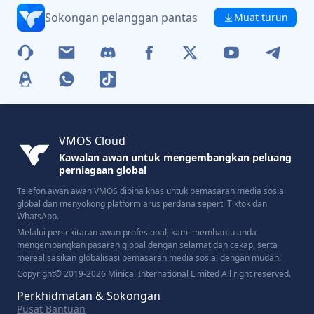
Sokongan pelanggan pantas
Muat turun
VMOS Cloud
Kawalan awan untuk mengembangkan peluang
perniagaan global
Telefon awan awan VMOS dibina khas untuk pemasaran media sosial
global dan menyokong platform arus perdana seperti Tiktok dan
WhatsApp.
Melalui persekitaran awan profesional, kami membantu anda
mengembangkan pasaran global dengan selamat dan cekap, serta
merealisasikan globalisasi pemasaran media sosial dengan mudah!
Copyright© 2019-2026 Minical International Limited All right reserved.
Perkhidmatan & Sokongan
Pusat Bantuan