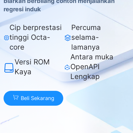
biarkan berbilang contoh menjalankan
regresi induk
Cip berprestasi
Percuma
tinggi Octa-
selama-
core
lamanya
Antara muka
Versi ROM
OpenAPI
Kaya
Lengkap
Beli Sekarang