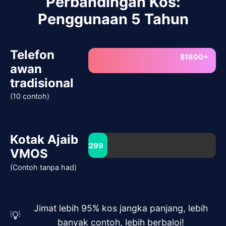
Perbandingan Kos:
Penggunaan 5 Tahun
Telefon
$1800+
awan
tradisional
(10 contoh)
Kotak Ajaib
$299
VMOS
(Contoh tanpa had)
Jimat lebih 95% kos jangka panjang, lebih
💡
banyak contoh, lebih berbaloi!