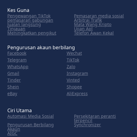
Kes Guna
Pengewangan TikTok
Pemasaran media sosial
pemasaran gabungan
Arbitraj Trafik
Jualan langsung
Mata Wang Kripto
Tinjauan
Ujian Apl
Meningkatkan pengikut
Telefon Awan Kekal
Pengurusan akaun berbilang
Facebook
Wechat
Telegram
TikTok
WhatsApp
Zalo
Gmail
Instagram
Tinder
Vinted
Shein
Shopee
eBay
AliExpress
Ciri Utama
Automasi Media Sosial
Persekitaran peranti
terpencil
Pengurusan Berbilang
Synchronizer
Akaun
AIGC