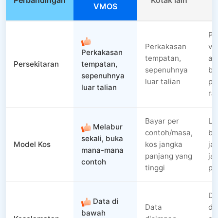
Perbandingan
Kotak lain
VMOS
Pe
Perkakasan
vir
Perkakasan
tempatan,
aw
Persekitaran
tempatan,
sepenuhnya
be
sepenuhnya
luar talian
pa
luar talian
ra
Bayar per
La
Melabur
contoh/masa,
bu
sekali, buka
Model Kos
kos jangka
ja
mana-mana
panjang yang
ja
contoh
tinggi
pa
Da
Data di
Data
da
bawah