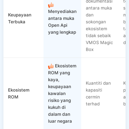
dokumentasi
te
antara muka
se
Menyediakan
Keupayaan
dan
me
antara muka
Terbuka
sokongan
ba
Open Api
ekosistem
ta
yang lengkap
tidak sebaik
at
VMOS Magic
di
Box
Ekosistem
ROM yang
kaya,
Kuantiti dan
Ke
keupayaan
Ekosistem
kapasiti
pe
kawalan
ROM
cermin
aw
risiko yang
terhad
be
kukuh di
dalam dan
luar negara