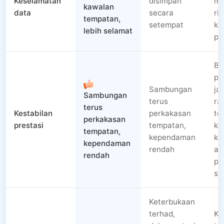
Keselamatan
disimpan
me
kawalan
data
secara
ris
tempatan,
setempat
ke
lebih selamat
pri
Be
pa
Sambungan
jal
Sambungan
terus
ra
terus
Kestabilan
perkakasan
te
perkakasan
prestasi
tempatan,
ke
tempatan,
kependaman
ke
kependaman
rendah
at
rendah
pe
sa
Keterbukaan
terhad,
Ke