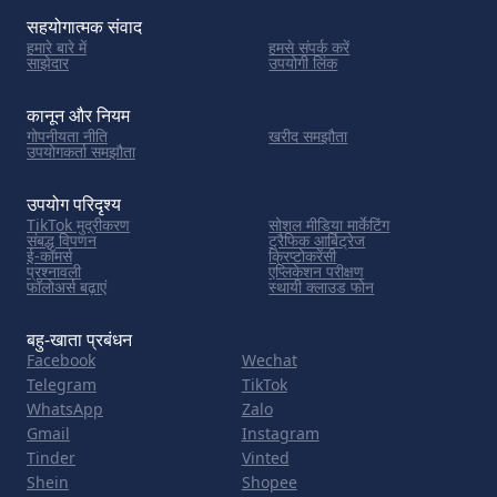
सहयोगात्मक संवाद
हमारे बारे में
हमसे संपर्क करें
साझेदार
उपयोगी लिंक
कानून और नियम
गोपनीयता नीति
खरीद समझौता
उपयोगकर्ता समझौता
उपयोग परिदृश्य
TikTok मुद्रीकरण
सोशल मीडिया मार्केटिंग
संबद्ध विपणन
ट्रैफिक आर्बिट्रेज
ई-कॉमर्स
क्रिप्टोकरेंसी
प्रश्नावली
एप्लिकेशन परीक्षण
फॉलोअर्स बढ़ाएं
स्थायी क्लाउड फोन
बहु-खाता प्रबंधन
Facebook
Wechat
Telegram
TikTok
WhatsApp
Zalo
Gmail
Instagram
Tinder
Vinted
Shein
Shopee