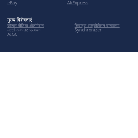
eBay
AliExpress
मुख्य विशेषताएं
सोशल मीडिया ऑटोमेशन
डिवाइस आइसोलेशन वातावरण
मल्टी-अकाउंट प्रबंधन
Synchronizer
AIGC