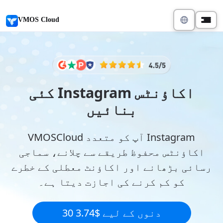
VMOS Cloud
کئی Instagram اکاؤنٹس
بنائیں
VMOSCloud آپ کو متعدد Instagram
اکاؤنٹس محفوظ طریقے سے چلانے، سماجی
رسائی بڑھانے اور اکاؤنٹ معطلی کے خطرے
کو کم کرنے کی اجازت دیتا ہے۔
30 دنوں کے لیے $3.74