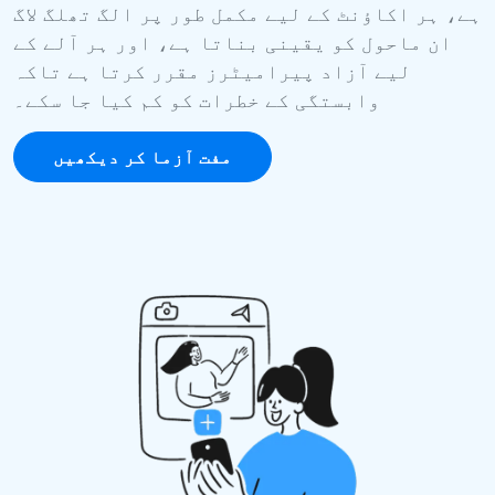
ہے، ہر اکاؤنٹ کے لیے مکمل طور پر الگ تھلگ لاگ
ان ماحول کو یقینی بناتا ہے، اور ہر آلے کے
لیے آزاد پیرامیٹرز مقرر کرتا ہے تاکہ
وابستگی کے خطرات کو کم کیا جا سکے۔
مفت آزما کر دیکھیں