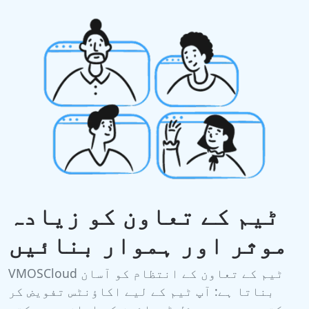
ٹیم کے تعاون کو زیادہ
موثر اور ہموار بنائیں
VMOSCloud ٹیم کے تعاون کے انتظام کو آسان
بناتا ہے: آپ ٹیم کے لیے اکاؤنٹس تفویض کر
سکتے ہیں، ورچوئل ڈیوائسز کو اجازت دے سکتے