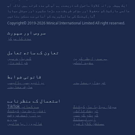
ایک پیشہ ورانہ کلاؤڈ ماحول کے ذریعے، ہم آپ کی مدد کرتے ہیں تاکہ آپ
عالمی مارکیٹ کو محفوظ اور مؤثر طریقے سے بڑھا سکیں، اور سوشل میڈیا
مارکیٹنگ کی عالمگیریت کو آسانی سے ممکن بنائیں!
Copyright© 2019-2026 Minical International Limited All right reserved.
سروس اور سپورٹ
مدد کا مرکز
تعاون کے ساتھ تعامل
ہم سے رابطہ کریں
کے بارے میں
مفید لنکس
شراکت دار
قانونی ضوابط
خریداری معاہدہ
پرائیویسی پالیسی
صارف معاہدہ
استعمال کے منظرنامے
سوشل میڈیا مارکیٹنگ
TikTok سے کمائی
ٹریفک ثالثی
افلی ایٹ مارکیٹنگ
کرپٹو کرنسی
براہ راست فروخت
ایپ ٹیسٹنگ
سروے
مستقل کلاؤڈ فون
فالوورز بڑھائیں