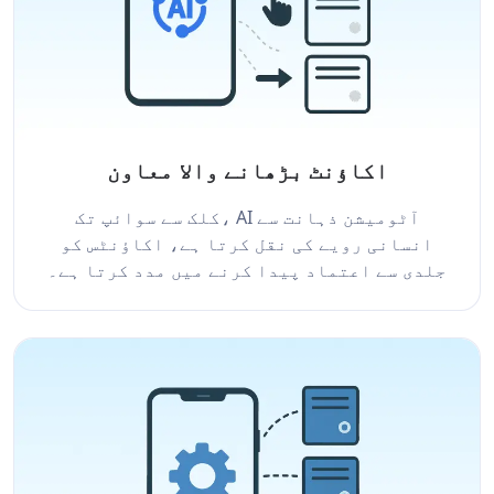
اکاؤنٹ بڑھانے والا معاون
کلک سے سوائپ تک، AI آٹومیشن ذہانت سے
انسانی رویے کی نقل کرتا ہے، اکاؤنٹس کو
جلدی سے اعتماد پیدا کرنے میں مدد کرتا ہے۔