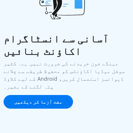
آسانی سے انسٹاگرام
اکاؤنٹ بنائیں
مہنگے فون خریدنے کی ضرورت نہیں ہے۔ کثیر
سوشل میڈیا اکاؤنٹس کو محفوظ طریقے سے چلانے
کے لیے کلاؤڈ Android ڈیوائسز استعمال کریں،
پتہ لگنے کے بغیر۔
مفت آزما کر دیکھیں