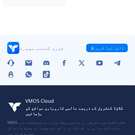
فوری کسٹمر سپورٹ
ڈاؤن لوڈ کریں
VMOS Cloud
کلاؤڈ کنٹرول کے ذریعے عالمی کاروباری مواقع کو
بڑھائیں
VMOS کلاؤڈ کلاؤڈ فون خاص طور پر عالمی سوشل میڈیا مارکیٹنگ کے لیے
بنایا گیا ہے اور یہ ٹک ٹاک اور واٹس ایپ جیسے اہم پلیٹ فارمز کی
حمایت کرتا ہے۔