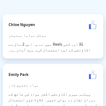
Chloe Nguyen
سوشل میڈیا مینیجر
میں نے یہ ایپ 2 سال سے Reels اور کئی IG
اکاؤنٹس کے لیے استعمال کی، بہت آسان ہے۔
Emily Park
مواد تخلیق کار
پہلے، میری اکاؤنٹس اکثر مواد کی جانچ کے
دوران نشان زد ہوتی تھیں۔ کلاؤڈ فون استعمال
کرنے کے بعد، سب کچھ بہت زیادہ ہموار ہو گیا۔