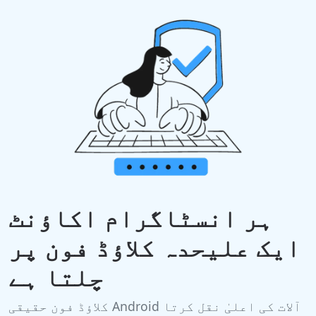
ہر انسٹاگرام اکاؤنٹ
ایک علیحدہ کلاؤڈ فون پر
چلتا ہے
کلاؤڈ فون حقیقی Android آلات کی اعلیٰ نقل کرتا