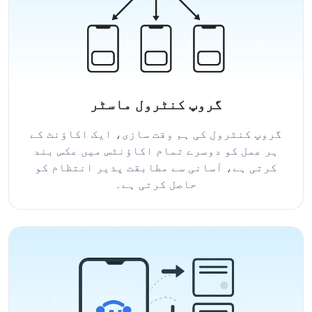
گروپ کنٹرول ماسٹر
گروپ کنٹرول کی ہم وقت سازی، ایک اکاؤنٹ کے
ہر عمل کو دوسرے تمام اکاؤنٹس میں عکس بند
کرتی ہے، آسانی سے مطابقت پذیر انتظام کو
حاصل کرتی ہے۔