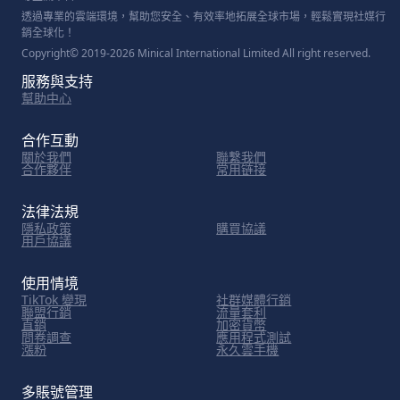
透過專業的雲端環境，幫助您安全、有效率地拓展全球市場，輕鬆實現社媒行
銷全球化！
Copyright© 2019-2026 Minical International Limited All right reserved.
服務與支持
幫助中心
合作互動
關於我們
聯繫我們
合作夥伴
常用链接
法律法規
隱私政策
購買協議
用戶協議
使用情境
TikTok 變現
社群媒體行銷
聯盟行銷
流量套利
直銷
加密貨幣
問卷調查
應用程式測試
漲粉
永久雲手機
多賬號管理