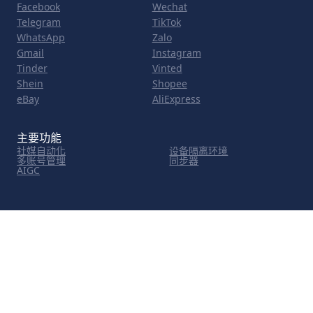
Facebook
Wechat
Telegram
TikTok
WhatsApp
Zalo
Gmail
Instagram
Tinder
Vinted
Shein
Shopee
eBay
AliExpress
主要功能
社媒自动化
设备隔离环境
多账号管理
同步器
AIGC