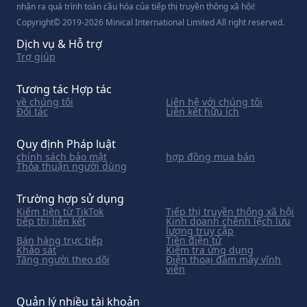
nhận ra quá trình toàn cầu hóa của tiếp thị truyền thông xã hội!
Copyright© 2019-2026 Minical International Limited All right reserved.
Dịch vụ & Hỗ trợ
Trợ giúp
Tương tác Hợp tác
về chúng tôi
Liên hệ với chúng tôi
Đối tác
Liên kết hữu ích
Quy định Pháp luật
chính sách bảo mật
hợp đồng mua bán
Thỏa thuận người dùng
Trường hợp sử dụng
Kiếm tiền từ TikTok
Tiếp thị truyền thông xã hội
tiếp thị liên kết
Kinh doanh chênh lệch lưu
lượng truy cập
Bán hàng trực tiếp
Tiền điện tử
Khảo sát
Kiểm tra ứng dụng
Tăng người theo dõi
Điện thoại đám mây vĩnh
viễn
Quản lý nhiều tài khoản