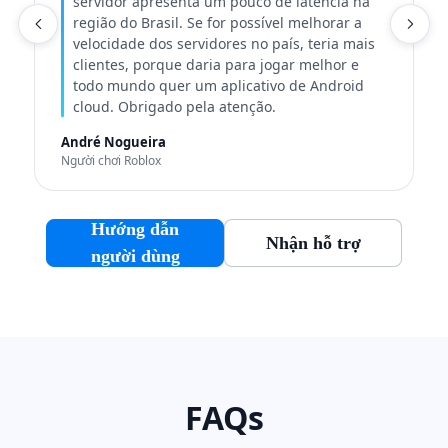
servidor apresenta um pouco de latência na
região do Brasil. Se for possível melhorar a
N
velocidade dos servidores no país, teria mais
clientes, porque daria para jogar melhor e
todo mundo quer um aplicativo de Android
cloud. Obrigado pela atenção.
André Nogueira
Người chơi Roblox
Hướng dẫn
Nhận hỗ trợ
người dùng
FAQs