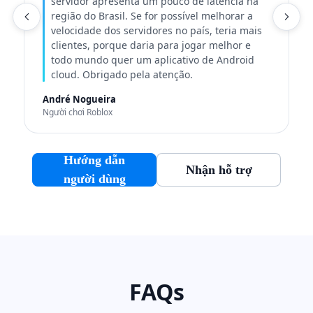
servidor apresenta um pouco de latência na
região do Brasil. Se for possível melhorar a
N
velocidade dos servidores no país, teria mais
clientes, porque daria para jogar melhor e
todo mundo quer um aplicativo de Android
cloud. Obrigado pela atenção.
André Nogueira
Người chơi Roblox
Hướng dẫn
Nhận hỗ trợ
người dùng
FAQs