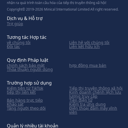
nhận ra quá trình toàn cầu hóa của tiếp thị truyền thông xã hội!
Copyright© 2019-2026 Minical International Limited All right reserved.
Dịch vụ & Hỗ trợ
Trợ giúp
Tương tác Hợp tác
về chúng tôi
Liên hệ với chúng tôi
Đối tác
Liên kết hữu ích
Quy định Pháp luật
chính sách bảo mật
hợp đồng mua bán
Thỏa thuận người dùng
Trường hợp sử dụng
Kiếm tiền từ TikTok
Tiếp thị truyền thông xã hội
tiếp thị liên kết
Kinh doanh chênh lệch lưu
lượng truy cập
Bán hàng trực tiếp
Tiền điện tử
Khảo sát
Kiểm tra ứng dụng
Tăng người theo dõi
Điện thoại đám mây vĩnh
viễn
Quản lý nhiều tài khoản