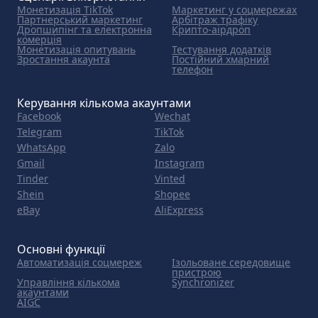
Монетизація TikTok
Маркетинг у соцмережах
Партнерський маркетинг
Арбітраж трафіку
Дропшипінг та електронна
Крипто-аірдроп
комерція
Монетизація опитувань
Тестування додатків
Зростання акаунта
Постійний хмарний
телефон
Керування кількома акаунтами
Facebook
Wechat
Telegram
TikTok
WhatsApp
Zalo
Gmail
Instagram
Tinder
Vinted
Shein
Shopee
eBay
AliExpress
Основні функції
Автоматизація соцмереж
Ізольоване середовище
пристрою
Управління кількома
Synchronizer
акаунтами
AIGC