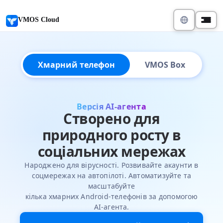
VMOS Cloud
Хмарний телефон
VMOS Box
Версія AI-агента
Створено для
природного росту в
соціальних мережах
Народжено для вірусності. Розвивайте акаунти в
соцмережах на автопілоті. Автоматизуйте та
масштабуйте
кілька хмарних Android-телефонів за допомогою
AI-агента.