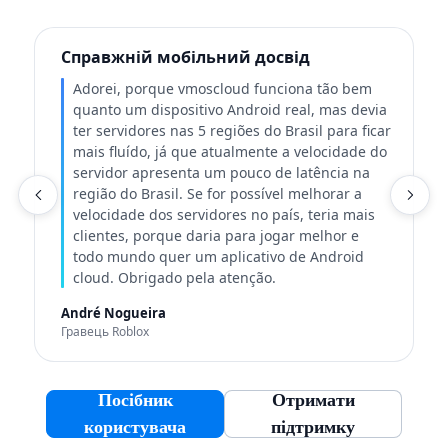
Справжній мобільний досвід
Adorei, porque vmoscloud funciona tão bem
quanto um dispositivo Android real, mas devia
ter servidores nas 5 regiões do Brasil para ficar
mais fluído, já que atualmente a velocidade do
servidor apresenta um pouco de latência na
região do Brasil. Se for possível melhorar a
velocidade dos servidores no país, teria mais
clientes, porque daria para jogar melhor e
Т
todo mundo quer um aplicativo de Android
cloud. Obrigado pela atenção.
André Nogueira
Гравець Roblox
Посібник
Отримати
користувача
підтримку