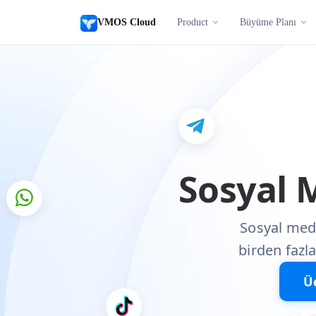
VMOS Cloud
Product
Büyüme Planı
Sosyal 
Sosyal medy
birden fazl
Ü