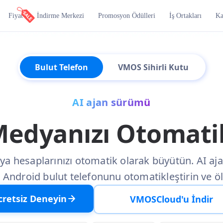
Fiyat
İndirme Merkezi
Promosyon Ödülleri
İş Ortakları
Ka
Bulut Telefon
VMOS Sihirli Kutu
AI ajan sürümü
Medyanızı Otomatik
a hesaplarınızı otomatik olarak büyütün. AI ajan 
a Android bulut telefonunu otomatikleştirin ve öl
cretsiz Deneyin
VMOSCloud'u İndir