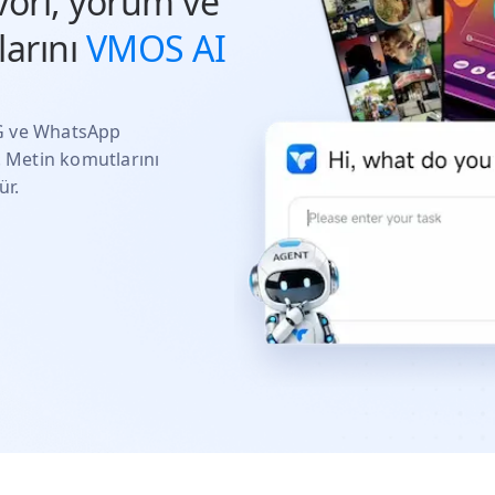
vori, yorum ve
arını
VMOS AI
IG ve WhatsApp
. Metin komutlarını
ür.