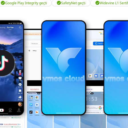
Google Play Integrity geçti
SafetyNet geçti
Widevine L1 Sertif