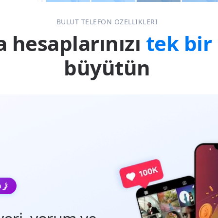
BULUT TELEFON ÖZELLİKLERİ
 hesaplarınızı
tek bi
büyütün
n