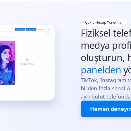
Çoklu Hesap Yönetimi
Fiziksel te
medya profil
oluşturun, 
panelden
yö
TikTok, Instagram v
birden fazla sanal An
ayrı bulut telefonda 
Hemen deneyi