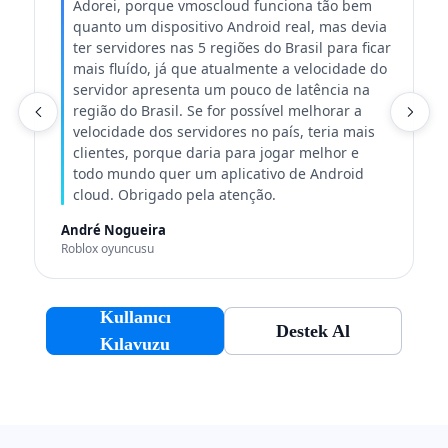
Adorei, porque vmoscloud funciona tão bem
quanto um dispositivo Android real, mas devia
ter servidores nas 5 regiões do Brasil para ficar
mais fluído, já que atualmente a velocidade do
servidor apresenta um pouco de latência na
região do Brasil. Se for possível melhorar a
K
velocidade dos servidores no país, teria mais
clientes, porque daria para jogar melhor e
todo mundo quer um aplicativo de Android
cloud. Obrigado pela atenção.
André Nogueira
Roblox oyuncusu
Kullanıcı
Destek Al
Kılavuzu