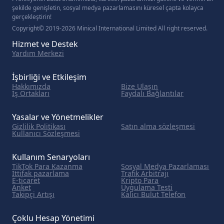
şekilde genişletin, sosyal medya pazarlamasını küresel çapta kolayca
gerçekleştirin!
Copyright© 2019-2026 Minical International Limited All right reserved.
Hizmet ve Destek
Yardım Merkezi
İşbirliği ve Etkileşim
Hakkımızda
Bize Ulaşın
İş Ortakları
Faydalı Bağlantılar
Yasalar ve Yönetmelikler
Gizlilik Politikası
Satın alma sözleşmesi
Kullanıcı Sözleşmesi
Kullanım Senaryoları
TikTok Para Kazanma
Sosyal Medya Pazarlaması
İttifak pazarlama
Trafik Arbitrajı
E-ticaret
Kripto Para
Anket
Uygulama Testi
Takipçi Artışı
Kalıcı Bulut Telefon
Çoklu Hesap Yönetimi