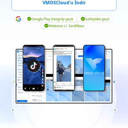
VMOSCloud'u İndir
Google Play Integrity geçti
SafetyNet geçti
Widevine L1 Sertifikası