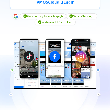
VMOSCloud'u İndir
Google Play Integrity geçti
SafetyNet geçti
Widevine L1 Sertifikası