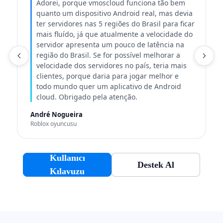
Adorei, porque vmoscloud funciona tão bem
quanto um dispositivo Android real, mas devia
ter servidores nas 5 regiões do Brasil para ficar
mais fluído, já que atualmente a velocidade do
servidor apresenta um pouco de latência na
região do Brasil. Se for possível melhorar a
K
velocidade dos servidores no país, teria mais
clientes, porque daria para jogar melhor e
todo mundo quer um aplicativo de Android
cloud. Obrigado pela atenção.
André Nogueira
Roblox oyuncusu
Kullanıcı
Destek Al
Kılavuzu