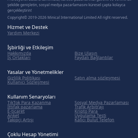
şekilde genişletin, sosyal medya pazarlamasını küresel çapta kolayca
gerçekleştirin!
Copyright© 2019-2026 Minical International Limited All right reserved.
Hizmet ve Destek
Yardım Merkezi
İşbirliği ve Etkileşim
Hakkımızda
Bize Ulaşın
İş Ortakları
Faydalı Bağlantılar
Yasalar ve Yönetmelikler
Gizlilik Politikası
Satın alma sözleşmesi
Kullanıcı Sözleşmesi
Kullanım Senaryoları
TikTok Para Kazanma
Sosyal Medya Pazarlaması
İttifak pazarlama
Trafik Arbitrajı
E-ticaret
Kripto Para
Anket
Uygulama Testi
Takipçi Artışı
Kalıcı Bulut Telefon
Çoklu Hesap Yönetimi