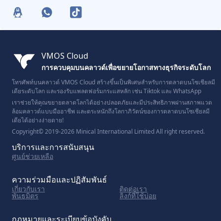
VMOS Cloud
การควบคุมบนคลาวด์เพื่อขยายโอกาสทางธุรกิจระดับโลก
โทรศัพท์บนคลาวด์ VMOS Cloud สร้างขึ้นเป็นพิเศษสำหรับการตลาดบนโซเชียลมี
เดียระดับโลก และรองรับแพลตฟอร์มกระแสหลัก เช่น Tiktok และ WhatsApp
เราช่วยให้คุณขยายตลาดโลกได้อย่างปลอดภัยและมีประสิทธิภาพผ่านสภาพแวด
ล้อมคลาวด์แบบมืออาชีพ และตระหนักถึงโลกาภิวัตน์ของการตลาดบนโซเชียลมี
เดียได้อย่างง่ายดาย!
Copyright© 2019-2026 Minical International Limited All right reserved.
บริการและการสนับสนุน
ศูนย์ช่วยเหลือ
ความร่วมมือและปฏิสัมพันธ์
เกี่ยวกับเรา
ติดต่อเรา
พันธมิตร
ลิงก์ที่ใช้บ่อย
กฎหมายและระเบียบข้อบังคับ