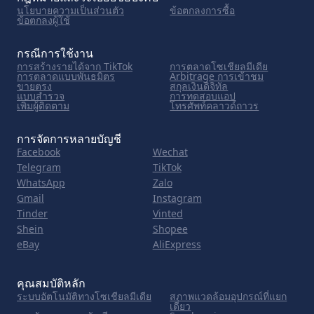
นโยบายความเป็นส่วนตัว
ข้อตกลงการซื้อ
ข้อตกลงผู้ใช้
กรณีการใช้งาน
การสร้างรายได้จาก TikTok
การตลาดโซเชียลมีเดีย
การตลาดแบบพันธมิตร
Arbitrage การเข้าชม
ขายตรง
สกุลเงินดิจิทัล
แบบสำรวจ
การทดสอบแอป
เพิ่มผู้ติดตาม
โทรศัพท์คลาวด์ถาวร
การจัดการหลายบัญชี
Facebook
Wechat
Telegram
TikTok
WhatsApp
Zalo
Gmail
Instagram
Tinder
Vinted
Shein
Shopee
eBay
AliExpress
คุณสมบัติหลัก
ระบบอัตโนมัติทางโซเชียลมีเดีย
สภาพแวดล้อมอุปกรณ์ที่แยก
เดี่ยว