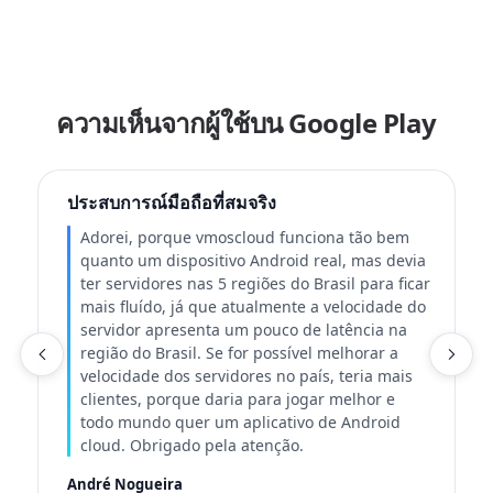
ความเห็นจากผู้ใช้บน Google Play
ประสบการณ์มือถือที่สมจริง
Adorei, porque vmoscloud funciona tão bem
quanto um dispositivo Android real, mas devia
ter servidores nas 5 regiões do Brasil para ficar
mais fluído, já que atualmente a velocidade do
servidor apresenta um pouco de latência na
เ
região do Brasil. Se for possível melhorar a
velocidade dos servidores no país, teria mais
clientes, porque daria para jogar melhor e
todo mundo quer um aplicativo de Android
cloud. Obrigado pela atenção.
André Nogueira