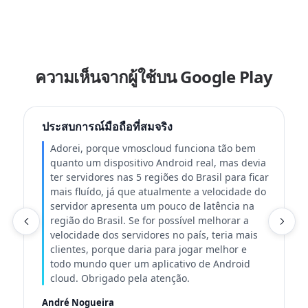
ความเห็นจากผู้ใช้บน Google Play
ประสบการณ์มือถือที่สมจริง
Adorei, porque vmoscloud funciona tão bem
quanto um dispositivo Android real, mas devia
ter servidores nas 5 regiões do Brasil para ficar
mais fluído, já que atualmente a velocidade do
servidor apresenta um pouco de latência na
เ
região do Brasil. Se for possível melhorar a
velocidade dos servidores no país, teria mais
clientes, porque daria para jogar melhor e
todo mundo quer um aplicativo de Android
cloud. Obrigado pela atenção.
André Nogueira