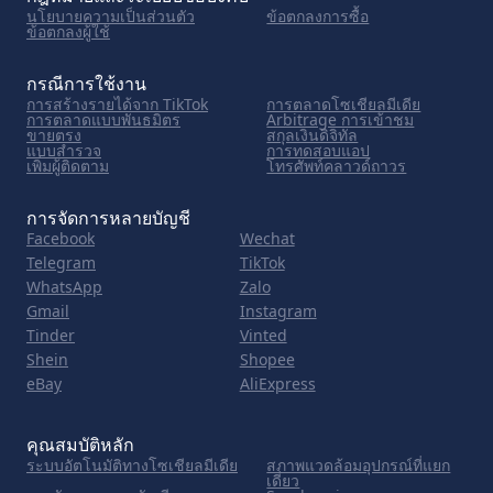
นโยบายความเป็นส่วนตัว
ข้อตกลงการซื้อ
ข้อตกลงผู้ใช้
กรณีการใช้งาน
การสร้างรายได้จาก TikTok
การตลาดโซเชียลมีเดีย
การตลาดแบบพันธมิตร
Arbitrage การเข้าชม
ขายตรง
สกุลเงินดิจิทัล
แบบสำรวจ
การทดสอบแอป
เพิ่มผู้ติดตาม
โทรศัพท์คลาวด์ถาวร
การจัดการหลายบัญชี
Facebook
Wechat
Telegram
TikTok
WhatsApp
Zalo
Gmail
Instagram
Tinder
Vinted
Shein
Shopee
eBay
AliExpress
คุณสมบัติหลัก
ระบบอัตโนมัติทางโซเชียลมีเดีย
สภาพแวดล้อมอุปกรณ์ที่แยก
เดี่ยว