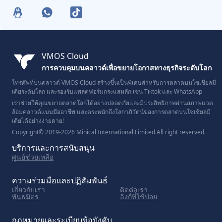
VMOS Cloud
การควบคุมบนคลาวด์เพื่อขยายโอกาสทางธุรกิจระดับโลก
โทรศัพท์บนคลาวด์ VMOS Cloud สร้างขึ้นเป็นพิเศษสำหรับการตลาดบนโซเชียลมี
เดียระดับโลก และรองรับแพลตฟอร์มกระแสหลัก เช่น Tiktok และ WhatsApp
เราช่วยให้คุณขยายตลาดโลกได้อย่างปลอดภัยและมีประสิทธิภาพผ่านสภาพแวด
ล้อมคลาวด์แบบมืออาชีพ และตระหนักถึงโลกาภิวัตน์ของการตลาดบนโซเชียลมี
เดียได้อย่างง่ายดาย!
Copyright© 2019-2026 Minical International Limited All right reserved.
บริการและการสนับสนุน
ศูนย์ช่วยเหลือ
ความร่วมมือและปฏิสัมพันธ์
เกี่ยวกับเรา
ติดต่อเรา
พันธมิตร
ลิงก์ที่ใช้บ่อย
กฎหมายและระเบียบข้อบังคับ