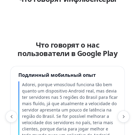
Что говорят о нас
пользователи в Google Play
Подлинный мобильный опыт
Adorei, porque vmoscloud funciona tão bem
quanto um dispositivo Android real, mas devia
ter servidores nas 5 regiões do Brasil para ficar
mais fluído, já que atualmente a velocidade do
servidor apresenta um pouco de latência na
região do Brasil. Se for possível melhorar a
velocidade dos servidores no país, teria mais
Т
clientes, porque daria para jogar melhor e